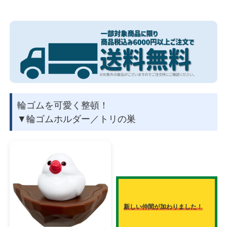
物園
イラストレ
アダルトグ
ーター
ッズ
輪ゴムを可愛く整頓！
▼輪ゴムホルダー／トリの巣
新しい仲間が加わりました！