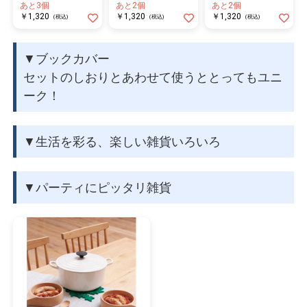
あと3個
あと2個
あと2個
ン製のコースターで
ン製のコースターで
ン製のコースターで
￥1,320
￥1,320
￥1,320
(税込)
(税込)
(税込)
す。
す。
す。
▼ブックカバー
セットのしおりとあわせて使うととってもユニ
ーク！
▼生活を彩る、楽しい雑貨いろいろ
▼パーティにピッタリ雑貨