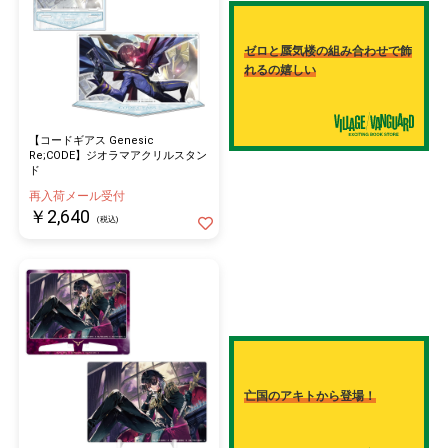
ゼロと蜃気楼の組み合わせで飾
れるの嬉しい
【コードギアス Genesic
Re;CODE】ジオラマアクリルスタン
ド
再入荷メール受付
￥2,640
(税込)
亡国のアキトから登場！