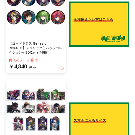
全種揃えたい方はこちら
【コードギアス Genesic
Re;CODE】メタリック缶バッジコレ
クション≪BOX≫（全8種）
再入荷メール受付
￥4,840
(税込)
スマホに入るサイズ