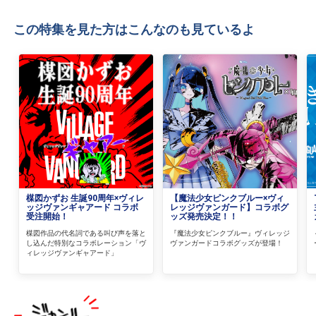
この特集を見た方はこんなのも見ているよ
楳図かずお 生誕90周年×ヴィレ
【魔法少女ピンクブルー×ヴィ
ッジヴァンギャアード コラボ
レッジヴァンガード】コラボグ
受注開始！
ッズ発売決定！！
楳図作品の代名詞である叫び声を落と
『魔法少女ピンクブルー』ヴィレッジ
し込んだ特別なコラボレーション「ヴ
ヴァンガードコラボグッズが登場！
ィレッジヴァンギャアード」