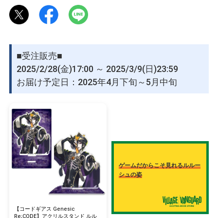
【受注期間】
物園
イラストレ
アダルトグ
ーター
ッズ
2025年2月28日（金）-2025年3月9日（日）23:59
■受注販売■
2025/2/28(金)17:00 ～ 2025/3/9(日)23:59
お届け予定日：2025年4月下旬～5月中旬
ゲームだからこそ見れるルルー
シュの姿
【コードギアス Genesic
Re;CODE】アクリルスタンド ルル