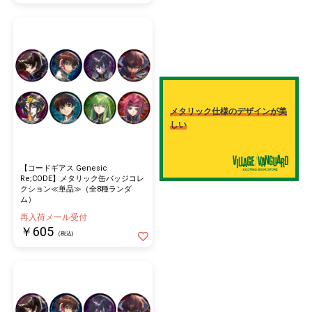
メタリック仕様のデザインが美
しい
【コードギアス Genesic
Re;CODE】メタリック缶バッジコレ
クション≪単品≫（全8種ランダ
ム）
再入荷メール受付
￥605
(税込)