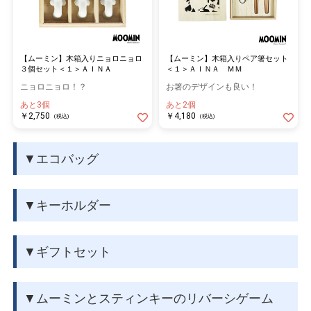
術家である トーベ・ヤンソンによってうみだされました。 ムー
ミントロールやその仲間 たちが繰り広げる物語は、50か国以上
の国々で翻訳出版されています。 原作である小説、 コミック
ス、 絵本をもとにしたグッズやスポット、 アニ メーションなど
【ムーミン】木箱入りペア箸セット
【ムーミン】木箱入りニョロニョロ
＜１＞ＡＩＮＡ ＭＭ
３個セット＜１＞ＡＩＮＡ
は、本国フィンランドだけではなく、 日本をはじめとする多 く
お箸のデザインも良い！
ニョロニョロ！？
の国の人々に愛されています。
あと2個
あと3個
￥4,180
￥2,750
(税込)
(税込)
▼エコバッグ
▼キーホルダー
▼ギフトセット
▼ムーミンとスティンキーのリバーシゲーム