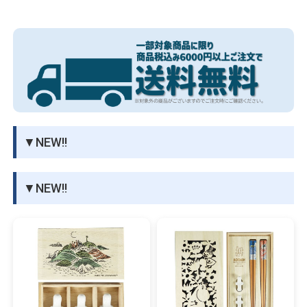
細かく描き切られた絵の上手さに驚きました。
物園
イラストレ
アダルトグ
ーター
ッズ
内容も北欧文化からくる。どこか哲学的な問いかけだったり、言
い回しが詩的だったり、大人になって読むムーミンはとても素敵
な本なんだなと、改めてムーミンの良さが解った気がします。
トーベ・ヤンソンとは
ムーミンの作者であるトーベ・ヤンソンは、 1914年、 彫刻家と
商業画家の娘 としてフィンランドの首都ヘルシンキに誕生。 幼
▼NEW!!
い頃から才能を発揮し、画 家、イラストレーターとしても活躍。
1945年に小説 「小さなトロールと大き な洪水』を発表し、ムー
▼NEW!!
ミンをこの世に送り出しました。 2001年に世を去る まで、精力
的に創作活動を続け、 ムーミン以外の大人向けの小説、 フレス
コ画 など、 ジャンルにとらわれない多くの作品を残していま
す。
ムーミンとは
「ムーミン」は、フィンランドの国民的作家であり、 画家、 芸