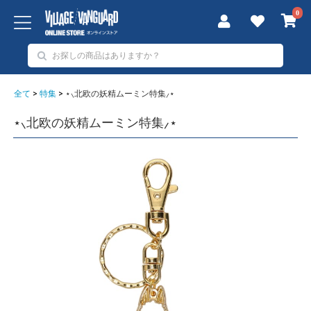
0
全て
>
特集
>
⋆⸜北欧の妖精ムーミン特集⸝⋆
⋆⸜北欧の妖精ムーミン特集⸝⋆