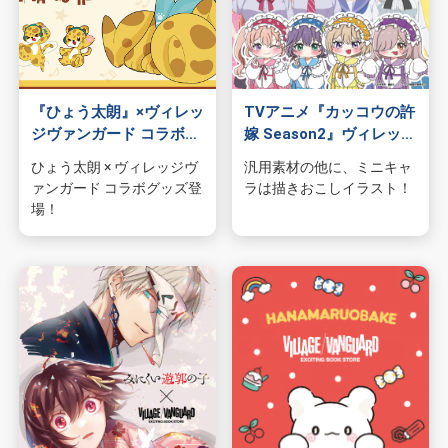
『ひょう太朗』×ヴィレッ
TVアニメ『カッコウの許
ジヴァンガード コラボグ
嫁 Season2』ヴィレッジ
ッズ発売決定！
ヴァンガードコラボ企画
ひょう太朗 × ヴィレッジヴ
汎用素材の他に、ミニキャ
が発売決定！
ァンガード コラボグッズ登
ラは描きおこしイラスト！
場！