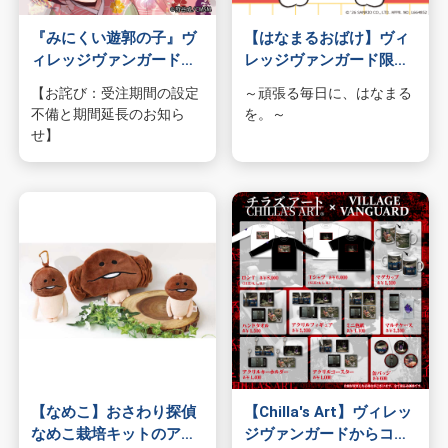
『みにくい遊郭の子』ヴ
【はなまるおばけ】ヴィ
ィレッジヴァンガード限
レッジヴァンガード限
定グッズ発売決定！！
定！はなまるおばけグッ
【お詫び：受注期間の設定
～頑張る毎日に、はなまる
ズが登場！
不備と期間延長のお知ら
を。～
せ】
【なめこ】おさわり探偵
【Chilla's Art】ヴィレッ
なめこ栽培キットのアイ
ジヴァンガードからコラ