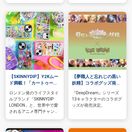
物園
イラストレ
アダルトグ
ーター
ッズ
【SKINNYDIP】Y2Kムー
【夢職人と忘れじの黒い
ド満載！「カートゥーン
妖精】コラボグッズ発売
ネットワーク ×
決定
ロンドン発のライフスタイ
『DeepDream』シリーズ
SKINNYDIP LONDON」
ルブランド「SKINNYDIP
13キャラクターのコラボグ
コレクションがヴィレヴ
LONDON」と、世界中で愛
ッズが発売決定。
ァンオンラインに登場！
されるアニメ専門チャンネ
ル「カートゥーン ネットワ
ーク」とのコラボコレクシ
ョン！