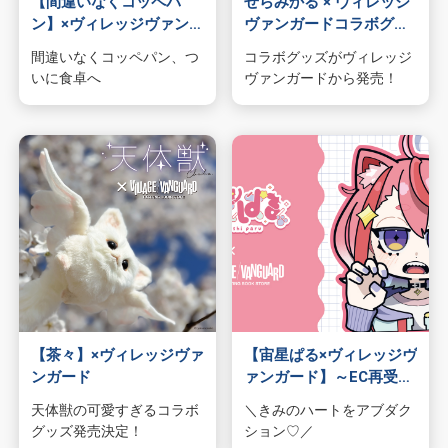
【間違いなくコッペパ
せらみかる × ヴィレッジ
ン】×ヴィレッジヴァンガ
ヴァンガードコラボグッ
ード
ズ発売決定！
間違いなくコッペパン、つ
コラボグッズがヴィレッジ
いに食卓へ
ヴァンガードから発売！
【茶々】×ヴィレッジヴァ
【宙星ぱる×ヴィレッジヴ
ンガード
ァンガード】～EC再受注
で登場～
天体獣の可愛すぎるコラボ
＼きみのハートをアブダク
グッズ発売決定！
ション♡／