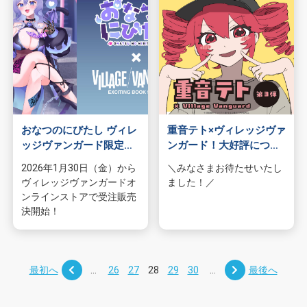
おなつのにびたし ヴィレ
重音テト×ヴィレッジヴァ
ッジヴァンガード限定グ
ンガード！大好評につき
ッズ発売決定！！！
第3弾！
2026年1月30日（金）から
＼みなさまお待たせいたし
ヴィレッジヴァンガードオ
ました！／
ンラインストアで受注販売
決開始！
最初へ
...
26
27
28
29
30
...
最後へ