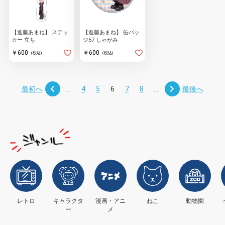
【進藤あまね】 ステッ
【進藤あまね】 缶バッ
カー 立ち
ジ57 しゃがみ
￥600
￥600
(税込)
(税込)
最初へ
...
4
5
6
7
8
...
最後へ
レトロ
キャラクタ
漫画・アニ
ねこ
動物園
ー
メ