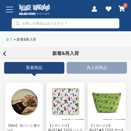
0
全て
>
新着&再入荷
新着&再入荷
新着商品
再入荷商品
【MiA】 缶バッジ 寝そ
【ドロヘドロ】
【ドロヘドロ】
べり
BLIST★R TOYS ハンド
BLIST★R TOYS ポーチ