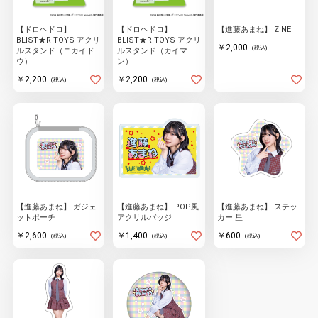
【ドロヘドロ】
【ドロヘドロ】
【進藤あまね】 ZINE
BLIST★R TOYS アクリ
BLIST★R TOYS アクリ
￥2,000
(税込)
ルスタンド（ニカイド
ルスタンド（カイマ
ウ）
ン）
￥2,200
￥2,200
(税込)
(税込)
【進藤あまね】 ガジェ
【進藤あまね】 POP風
【進藤あまね】 ステッ
ットポーチ
アクリルバッジ
カー 星
￥2,600
￥1,400
￥600
(税込)
(税込)
(税込)