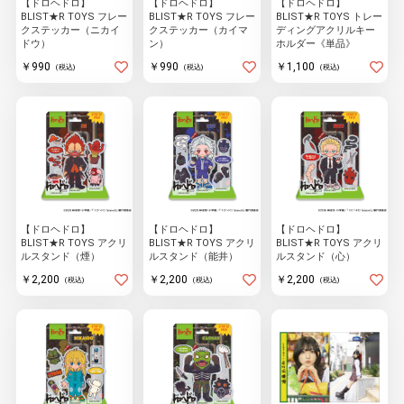
【ドロヘドロ】
【ドロヘドロ】
【ドロヘドロ】
物園
イラストレ
アダルトグ
BLIST★R TOYS フレー
BLIST★R TOYS フレー
BLIST★R TOYS トレー
ーター
ッズ
クステッカー（ニカイ
クステッカー（カイマ
ディングアクリルキー
ドウ）
ン）
ホルダー《単品》
￥990
￥990
￥1,100
(税込)
(税込)
(税込)
【ドロヘドロ】
【ドロヘドロ】
【ドロヘドロ】
BLIST★R TOYS アクリ
BLIST★R TOYS アクリ
BLIST★R TOYS アクリ
ルスタンド（煙）
ルスタンド（能井）
ルスタンド（心）
￥2,200
￥2,200
￥2,200
(税込)
(税込)
(税込)