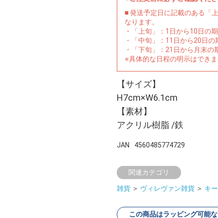
■ 発送予定日に記載のある「
なります。
・「上旬」：1日から10日の
・「中旬」：11日から20日
・「下旬」：21日から月末の
※具体的な日程の明示はでき
【サイズ】
H7cm×W6.1cm
【素材】
アクリル樹脂 /鉄
JAN
4560485774729
関連カテゴリ
雑貨
＞
ヴィレヴァン雑貨
＞
キー
この商品はラッピング可能な