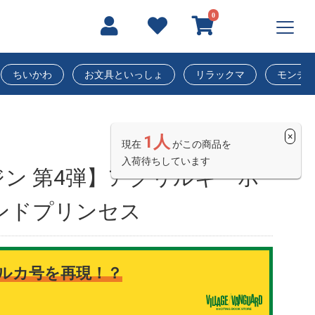
0
ちいかわ
お文具といっしょ
リラックマ
モンチ
×
1人
現在
がこの商品を
入荷待ちしています
ン 第4弾】アクリルキーホ
ンドプリンセス
ルカ号を再現！？