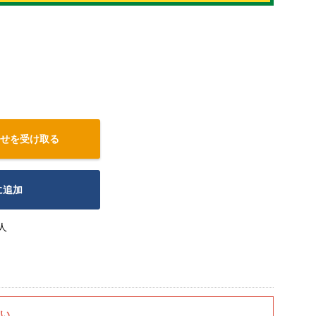
せを受け取る
に追加
人
さい