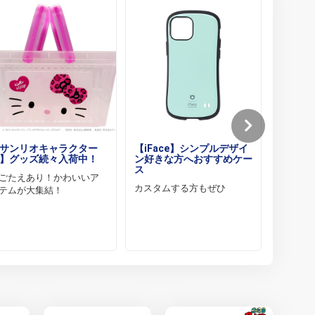
サンリオキャラクター
【iFace】シンプルデザイ
【倉戸
】グッズ続々入荷中！
ン好きな方へおすすめケー
ク～“
ス
なたへ
ごたえあり！かわいいア
カスタムする方もぜひ
異形へ
テムが大集結！
い・・