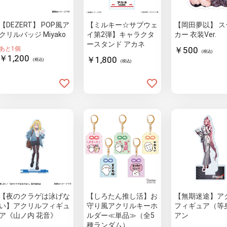
【DEZERT】 POP風ア
【ミルキー☆サブウェ
【岡田夢以】 ス
クリルバッジ Miyako
イ第2弾】キャラクタ
カー 衣装Ver.
ースタンド アカネ
あと1個
￥500
(税込)
￥1,200
￥1,800
(税込)
(税込)
【夜のクラゲは泳げな
【しろたん推し活】お
【無期迷途】ア
い】アクリルフィギュ
守り風アクリルキーホ
フィギュア（等
ア《山ノ内 花音》
ルダー≪単品≫（全5
アン
種ランダム）