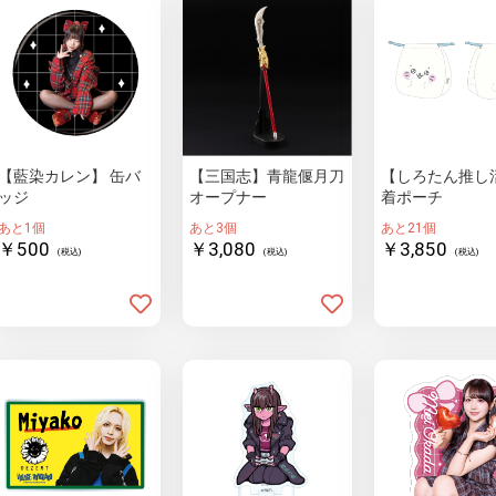
【藍染カレン】 缶バ
【三国志】青龍偃月刀
【しろたん推し
ッジ
オープナー
着ポーチ
あと1個
あと3個
あと21個
￥500
￥3,080
￥3,850
(税込)
(税込)
(税込)