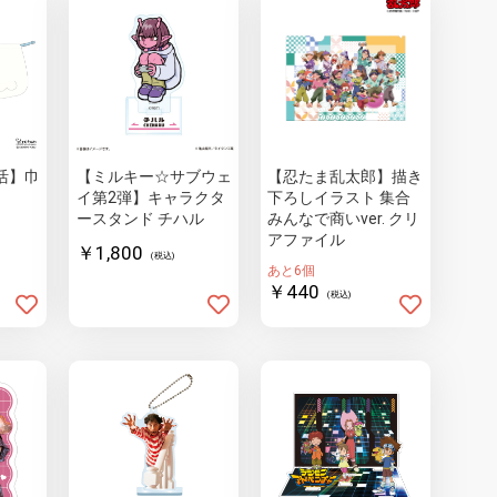
活】巾
【ミルキー☆サブウェ
【忍たま乱太郎】描き
イ第2弾】キャラクタ
下ろしイラスト 集合
ースタンド チハル
みんなで商いver. クリ
アファイル
￥1,800
(税込)
あと6個
￥440
(税込)