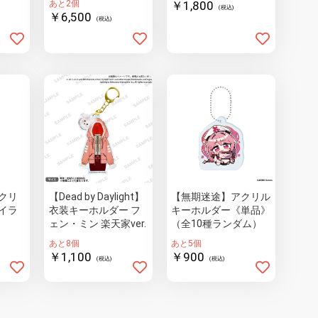
あと2個
￥1,800
(税込)
￥6,500
(税込)
クリ
【Dead by Daylight】
【無期迷途】アクリル
衣装キーホルダー フ
キーホルダー《単品》
ェン・ミン 楽天家ver.
（全10種ランダム）
あと8個
あと5個
￥1,100
￥900
(税込)
(税込)