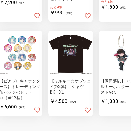
￥2,200
あと2個
(税込)
￥1,800
あと4個
(税込)
￥990
(税込)
【ピアプロキャラクタ
【ミルキー☆サブウェ
【岡田夢以】 ア
ーズ】トレーディング
イ第2弾】Tシャツ
ルキーホルダー イラ
缶バッジ≪セット
BK XL
ストVer.
≫（全12種）
￥4,500
￥1,000
(税込)
(税込)
￥6,600
(税込)