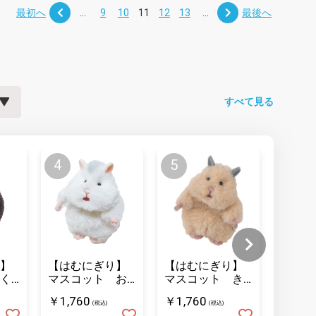
最初へ
...
9
10
11
12
13
...
最後へ
すべて見る
】
【はむにぎり】
【はむにぎり】
【はむ
く
マスコット お
マスコット き
マスコ
こめ
なこ
ーム 
￥1,760
￥1,760
￥1,32
(税込)
(税込)