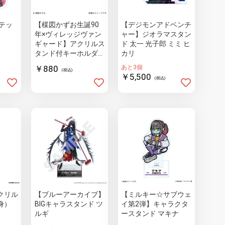
テッ
【楳図かずお生誕90
【デジモンアドベンチ
年×ヴィレッジヴァン
ャー】ジオラマスタン
ギャード】アクリルス
ド 太一 光子郎 ミミ ヒ
タンド付キーホルダ
カリ
ー 楳図かずお階段
￥880
あと3個
(税込)
￥5,500
(税込)
クリル
【ブルーアーカイブ】
【ミルキー☆サブウェ
身）
BIGキャラスタンド ツ
イ第2弾】キャラクタ
ルギ
ースタンド マキナ