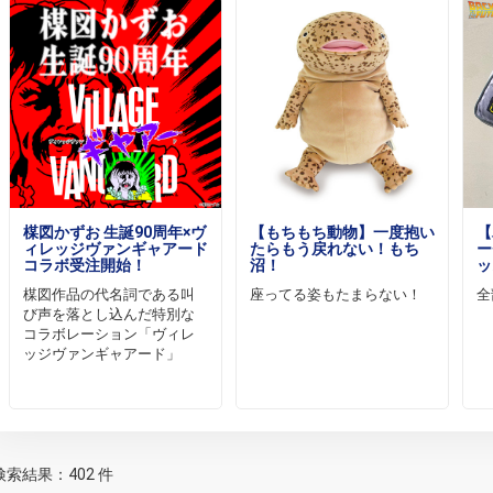
楳図かずお 生誕90周年×ヴ
【もちもち動物】一度抱い
【
ィレッジヴァンギャアード
たらもう戻れない！もち
ー
コラボ受注開始！
沼！
ッ
楳図作品の代名詞である叫
座ってる姿もたまらない！
全
び声を落とし込んだ特別な
コラボレーション「ヴィレ
ッジヴァンギャアード」
検索結果：402 件