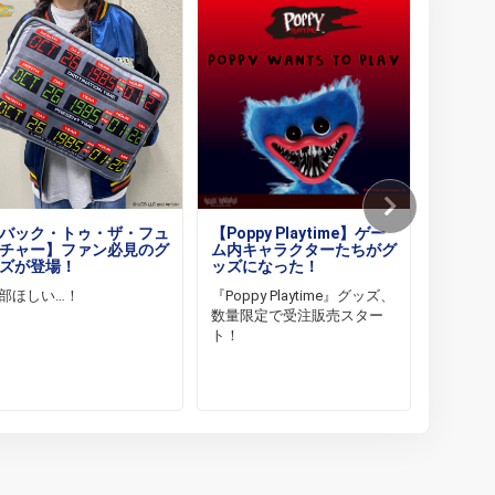
バック・トゥ・ザ・フュ
【Poppy Playtime】ゲー
【魔法
チャー】ファン必見のグ
ム内キャラクターたちがグ
ヴィレ
ズが登場！
ッズになった！
コラボ
部ほしい…！
『Poppy Playtime』グッズ、
『魔法
数量限定で受注販売スター
ヴィレ
ト！
ラボグ