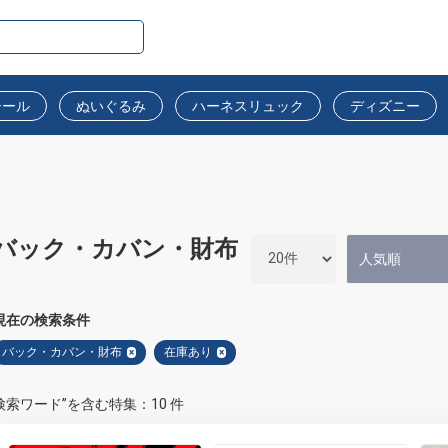
シール
ぬいぐるみ
ハーネスリュック
ディズニー
バック・カバン・財布
現在の検索条件
バック・カバン・財布
在庫あり
×
×
検索ワード”を含む特集：10 件