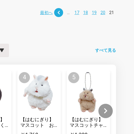
最初へ
...
17
18
19
20
21
すべて見る
】
【はむにぎり】
【はむにぎり】
【はむ
く
マスコット お
マスコットチャ
マスコ
こめ
ーム きなこ
なこ