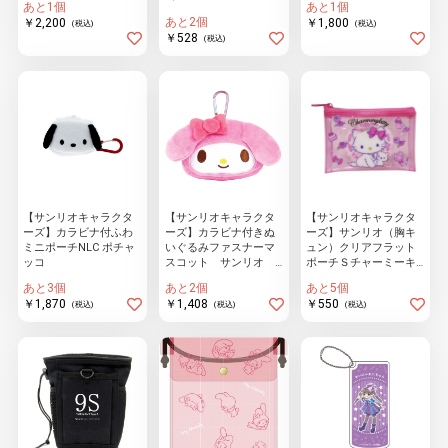
あと1個
あと1個
あと2個
￥2,200
￥1,800
(税込)
(税込)
￥528
(税込)
【サンリオキャラクタ
【サンリオキャラクタ
【サンリオキャラクタ
ーズ】カラビナ付ふわ
ーズ】カラビナ付きぬ
ーズ】サンリオ（胸キ
ミニポーチNLC ポチャ
いぐるみファスナーマ
ュン）クリアフラット
ッコ
スコット サンリオ
ポーチＳチャーミーキ
マイメロディ
ティ
あと3個
あと2個
あと5個
￥1,870
￥1,408
￥550
(税込)
(税込)
(税込)