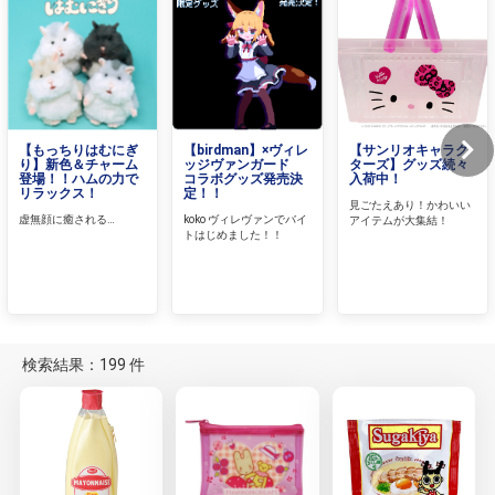
【もっちりはむにぎ
【birdman】×ヴィレ
【サンリオキャラク
り】新色＆チャーム
ッジヴァンガード
ターズ】グッズ続々
登場！！ハムの力で
コラボグッズ発売決
入荷中！
リラックス！
定！！
見ごたえあり！かわいい
虚無顔に癒される…
koko ヴィレヴァンでバイ
アイテムが大集結！
トはじめました！！
検索結果：199 件