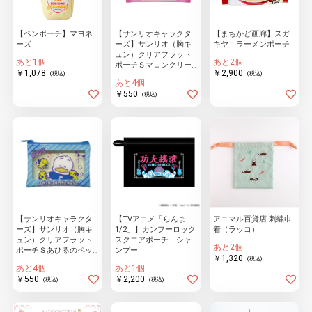
【ペンポーチ】マヨネ
【サンリオキャラクタ
【まちかど画廊】スガ
ーズ
ーズ】サンリオ（胸キ
キヤ ラーメンポーチ
物園
イラストレ
アダルトグ
ュン）クリアフラット
ーター
ッズ
あと1個
あと2個
ポーチＳマロンクリー
￥1,078
￥2,900
(税込)
(税込)
ム
あと4個
￥550
(税込)
【サンリオキャラクタ
【TVアニメ「らんま
アニマル百貨店 刺繍巾
ーズ】サンリオ（胸キ
1/2」】カンフーロック
着（ラッコ）
ュン）クリアフラット
スクエアポーチ シャ
あと2個
ポーチＳあひるのペッ
ンプー
￥1,320
(税込)
クル
あと4個
あと1個
￥550
￥2,200
(税込)
(税込)