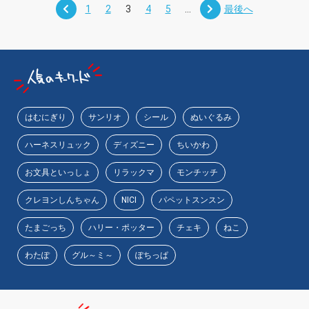
1
2
3
4
5
...
最後へ
はむにぎり
サンリオ
シール
ぬいぐるみ
ハーネスリュック
ディズニー
ちいかわ
お文具といっしょ
リラックマ
モンチッチ
クレヨンしんちゃん
NICI
パペットスンスン
たまごっち
ハリー・ポッター
チェキ
ねこ
わたぽ
グル～ミ～
ぽちっぱ