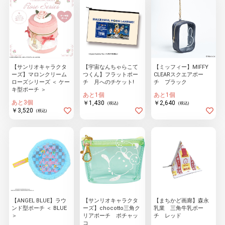
【サンリオキャラクタ
【宇宙なんちゃらこて
【ミッフィー】MIFFY
ーズ】マロンクリーム
つくん】フラットポー
CLEARスクエアポー
ローズシリーズ ＜ ケー
チ 月へのチケット!
チ ブラック
キ型ポーチ ＞
あと1個
あと1個
あと3個
￥1,430
￥2,640
(税込)
(税込)
￥3,520
(税込)
【ANGEL BLUE】ラウ
【サンリオキャラクタ
【まちかど画廊】森永
ンド型ポーチ ＜ BLUE
ーズ】chocotto三角ク
乳業 三角牛乳ポー
＞
リアポーチ ポチャッ
チ レッド
コ