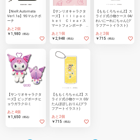
【NieR:Automata
【サンリオキャラクタ
【ももくろちゃんZ】ス
Ver1.1a】9Sマルチポ
ーズ】ＩＩＩＩｐｏｃ
ライド式小物ケース 04/
ーチ
ｋｅｔ Ｃｌｅａｒス
れいにーれにちゃん(グ
マートフォンポーチ
ラフアートイラスト)
あと2個
マイメロディ
あと1個
あと2個
￥1,980
(税込)
￥2,948
￥715
(税込)
(税込)
【サンリオキャラクタ
【ももくろちゃんZ】ス
ーズ】ビッグポーチヒ
ライド式小物ケース 03/
ョウガラクロミ
たんぽぽしおりん(グラ
フアートイラスト)
あと4個
あと2個
￥1,650
(税込)
￥715
(税込)