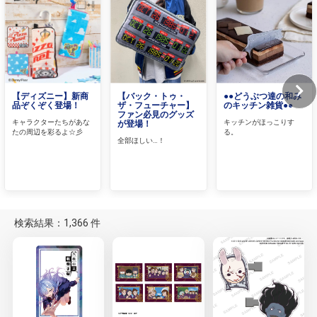
【ディズニー】新商
【バック・トゥ・
●●どうぶつ達の和み
品ぞくぞく登場！
ザ・フューチャー】
のキッチン雑貨●●
ファン必見のグッズ
キャラクターたちがあな
キッチンがほっこりす
が登場！
たの周辺を彩るよ☆彡
る。
全部ほしい…！
検索結果：1,366 件