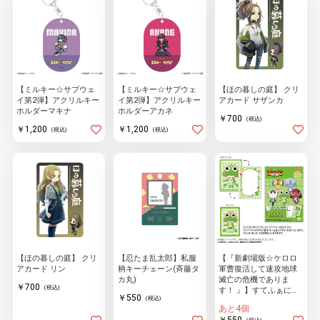
【ミルキー☆サブウェ
【ミルキー☆サブウェ
【ほの暮しの庭】 クリ
イ第2弾】アクリルキー
イ第2弾】アクリルキー
アカード サザンカ
ホルダーマキナ
ホルダーアカネ
￥700
(税込)
￥1,200
￥1,200
(税込)
(税込)
【ほの暮しの庭】 クリ
【忍たま乱太郎】私服
【『新劇場版☆ケロロ
アカード リン
柄キーチェーン(斉藤タ
軍曹復活して速攻地球
カ丸)
滅亡の危機でありま
￥700
(税込)
す！ 』】すてふぁにぃ
￥550
(税込)
《単品》
あと4個
￥550