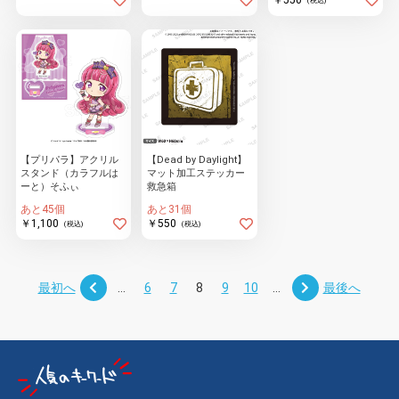
(税込)
【プリパラ】アクリル
【Dead by Daylight】
スタンド（カラフルは
マット加工ステッカー
ーと）そふぃ
救急箱
あと45個
あと31個
￥1,100
￥550
(税込)
(税込)
最初へ
...
6
7
8
9
10
...
最後へ