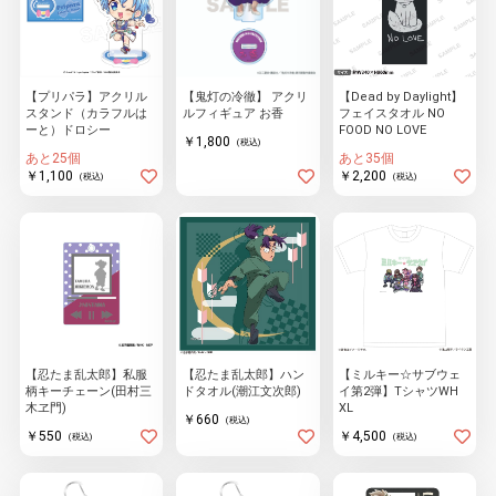
【プリパラ】アクリル
【鬼灯の冷徹】 アクリ
【Dead by Daylight】
スタンド（カラフルは
ルフィギュア お香
フェイスタオル NO
ーと）ドロシー
FOOD NO LOVE
￥1,800
(税込)
あと25個
あと35個
￥1,100
￥2,200
(税込)
(税込)
【忍たま乱太郎】私服
【忍たま乱太郎】ハン
【ミルキー☆サブウェ
柄キーチェーン(田村三
ドタオル(潮江文次郎)
イ第2弾】TシャツWH
木ヱ門)
XL
￥660
(税込)
￥550
￥4,500
(税込)
(税込)