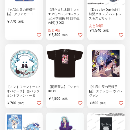
【久我山栞の死様手
【忍たま乱太郎】スク
【Dead by Daylight】
帖】 クリアカード
エア缶バッジコレクシ
前髪クリップ ハントレ
ョン(学園長 対 四年生
ス＆スピリット
物園
イラストレ
アダルトグ
￥770
(税込)
の段)(BOX)
ーター
ッズ
あと34個
あと4個
￥1,540
(税込)
￥3,300
(税込)
【ミントファントーム×
【岡田夢以】 Tシャツ
【久我山栞の死様手
オバケーヌ】 缶バッジ
BK XL
帖】 ステッカー ヴィレ
ミントファントーヌ
ヴァン
￥4,500
(税込)
￥700
￥600
(税込)
(税込)