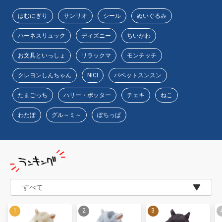
はむにぎり
サンリオ
シール
ぬいぐるみ
ハーネスリュック
ディズニー
ちいかわ
お文具といっしょ
リラックマ
モンチッチ
クレヨンしんちゃん
NICI
パペットスンスン
たまごっち
ハリー・ポッター
チェキ
ねこ
わたぽ
グル～ミ～
ぽちっぱ