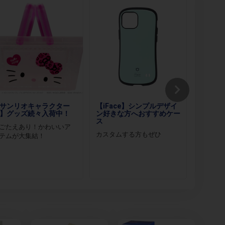
サンリオキャラクター
【iFace】シンプルデザイ
【倉戸
】グッズ続々入荷中！
ン好きな方へおすすめケー
ク～“
ス
なたへ
ごたえあり！かわいいア
カスタムする方もぜひ
異形へ
テムが大集結！
い・・