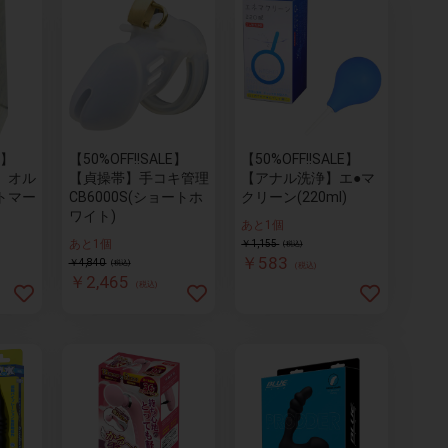
E】
【50%OFF!!SALE】
【50%OFF!!SALE】
】オル
【貞操帯】手コキ管理
【アナル洗浄】エ●マ
トマー
CB6000S(ショートホ
クリーン(220ml)
ワイト)
あと1個
あと1個
￥1,155
(税込)
￥583
￥4,840
(税込)
(税込)
￥2,465
(税込)