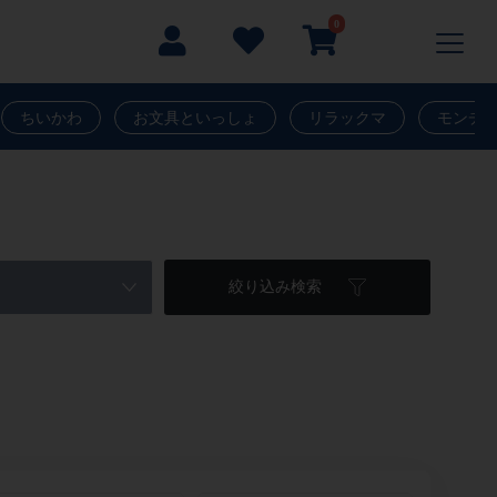
0
ちいかわ
お文具といっしょ
リラックマ
モンチ
絞り込み検索