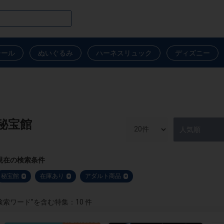
シール
ぬいぐるみ
ハーネスリュック
ディズニー
秘宝館
現在の検索条件
秘宝館
在庫あり
アダルト商品
×
×
×
検索ワード”を含む特集：10 件