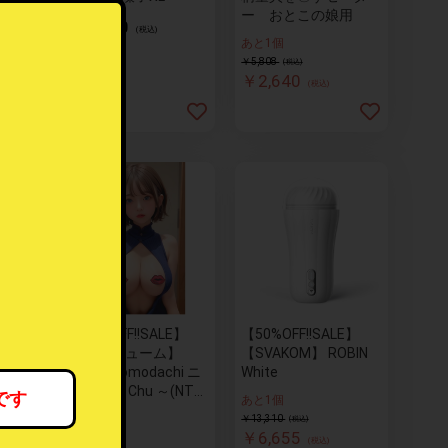
ド艶や
ー おとこの娘用
￥6,500
(税込)
娘～貫
あと1個
￥5,808
(税込)
￥2,640
(税込)
。
LE】完
【50%OFF!!SALE】
【50%OFF!!SALE】
スト
【コスチューム】
【SVAKOM】 ROBIN
Nipple Tomodachi ニ
White
ップレス Chu ～(NTC
です
あと1個
-001)
あと5個
￥13,310
(税込)
￥6,655
￥836
(税込)
(税込)