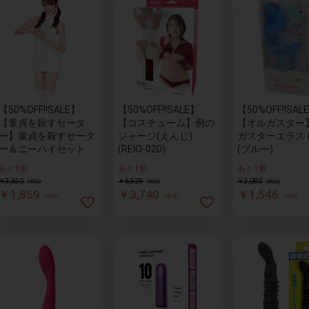
【50%OFF!!SALE】
【50%OFF!!SALE】
【50%OFF!!SAL
【童貞を殺すセータ
【コスチューム】例の
【オルガスター
ー】童貞を殺すセータ
ジャージ(えんじ)
ガスターエラス
ー＆ニーハイセット
(REIO-020)
(ブルー)
（ホワイト）
あと1個
あと1個
あと1個
￥3,630
￥6,929
￥3,080
(税込)
(税込)
(税込)
￥1,859
￥3,740
￥1,546
(税込)
(税込)
(税込)