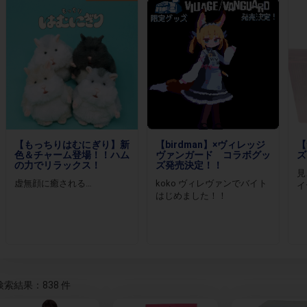
【もっちりはむにぎり】新
【birdman】×ヴィレッジ
【
色＆チャーム登場！！ハム
ヴァンガード コラボグッ
ズ
の力でリラックス！
ズ発売決定！！
見
虚無顔に癒される…
koko ヴィレヴァンでバイト
イ
はじめました！！
検索結果：838 件