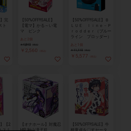
LE】完
【50%OFF!!SALE】
【50%OFF!!SALE】Ｂ
スト
【電マ】かる～い電
ＬＵＥ ｌｉｎｅ－Ｐ
マ ピンク
ｒｏｄｄｅｒ（ブルー
ライン プロッダー）
あと2個
あと1個
￥4,840
(税込)
￥2,560
￥11,110
(税込)
(税込)
￥5,577
(税込)
LE】【2
【オナホール】対魔忍
【50%OFF!!SALE】牛
ルスミ
HIP 秋山凜子XL
柄童貞を〇すセータ