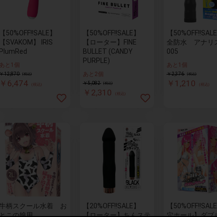
【50%OFF!!SALE】
【50%OFF!!SALE】
【50%OFF!!SA
【SVAKOM】 IRIS
【ローター】FINE
全防水 アナリ
PlumRed
BULLET (CANDY
005
PURPLE)
あと1個
あと1個
あと2個
￥12,870
￥2,376
(税込)
(税込)
￥6,474
￥1,210
￥5,082
(税込)
(税込)
(税込)
￥2,310
(税込)
牛柄スクール水着 お
【20%OFF!!SALE】
【50%OFF!!SA
とこの娘用
【ローター】ちんステ
穴ホール】ダブ