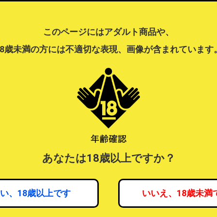
ィック BLACK
スティックハー
あと2個
かな母と可憐な
￥4,400
あと2個
(税込)
通～
このページにはアダルト商品や、
あと1個
￥2,420
(税込)
￥1,760
￥2,860
(税込)
(税込)
￥1,679
18歳未満の方には不適切な表現、画像が含まれています
(税込)
あなたは18歳以上ですか？
【ディルド】ジェリー
【ローション】超純ロ
【50%OFF!!SA
ファルス スモーク S
ーション アイスミン
全防水 アナリ
ト 360mL(9076)
007
￥1,800
(税込)
い、18歳以上です
いいえ、18歳未満
あと5個
あと1個
￥600
￥2,376
(税込)
(税込)
￥1,210
(税込)