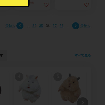
￥418
(税込)
最初へ
...
34
35
36
37
38
...
最後へ
すべて見る