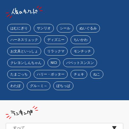
物園
イラストレ
アダルトグ
ーター
ッズ
はむにぎり
サンリオ
シール
ぬいぐるみ
ハーネスリュック
ディズニー
ちいかわ
お文具といっしょ
リラックマ
モンチッチ
クレヨンしんちゃん
NICI
パペットスンスン
たまごっち
ハリー・ポッター
チェキ
ねこ
わたぽ
グル～ミ～
ぽちっぱ