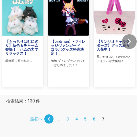
【もっちりはむにぎ
【birdman】×ヴィレ
【サンリオキャラク
り】新色＆チャーム
ッジヴァンガード
ターズ】グッズ続々
登場！！ハムの力で
コラボグッズ発売決
入荷中！
リラックス！
定！！
見ごたえあり！かわいい
虚無顔に癒される…
koko ヴィレヴァンでバイ
アイテムが大集結！
トはじめました！！
検索結果：130 件
最初へ
...
3
4
5
6
7