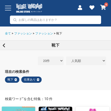
0
全て
>
ファッション
>
ファッション
>
靴下
靴下
現在の検索条件
靴下
在庫あり
×
×
検索ワード”を含む特集：10 件