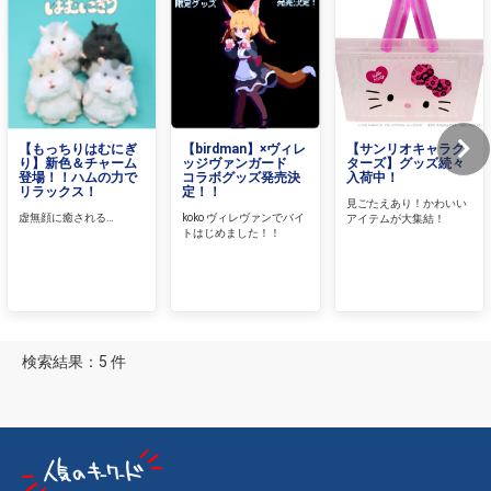
【もっちりはむにぎ
【birdman】×ヴィレ
【サンリオキャラク
り】新色＆チャーム
ッジヴァンガード
ターズ】グッズ続々
登場！！ハムの力で
コラボグッズ発売決
入荷中！
リラックス！
定！！
見ごたえあり！かわいい
虚無顔に癒される…
koko ヴィレヴァンでバイ
アイテムが大集結！
トはじめました！！
検索結果：5 件