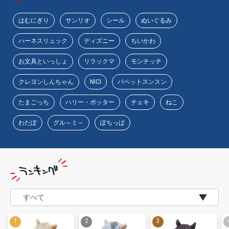
はむにぎり
サンリオ
シール
ぬいぐるみ
物園
イラストレ
アダルトグ
ハーネスリュック
ディズニー
ちいかわ
ーター
ッズ
お文具といっしょ
リラックマ
モンチッチ
クレヨンしんちゃん
NICI
パペットスンスン
たまごっち
ハリー・ポッター
チェキ
ねこ
わたぽ
グル～ミ～
ぽちっぱ