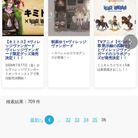
【キミトス】×ヴィレ
郁原ゆう×ヴィレッジ
TVアニメ【七つの大
ッジヴァンガード
ヴァンガード
罪 黙示録の四騎士】
ヴィレッジヴァンガ
とヴィレッジヴァン
～スペシャルコラボグッ
ード限定グッズ発売
ガードのコラボグッ
決定！！！
ズが登場！～
ズが発売決定！！
2026年7月17日（金）か
ミニキャライラスト5体
らヴィレッジヴァンガー
は新規描きおこし！！
ドオンラインストアで受
注販売決開始！
検索結果：709 件
最初へ
...
32
33
34
35
36