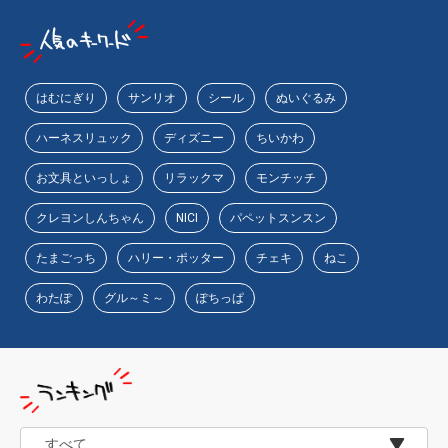
物園
イラストレ
アダルトグ
ーター
ッズ
はむにぎり
サンリオ
シール
ぬいぐるみ
ハーネスリュック
ディズニー
ちいかわ
お文具といっしょ
リラックマ
モンチッチ
クレヨンしんちゃん
NICI
パペットスンスン
たまごっち
ハリー・ポッター
チェキ
ねこ
わたぽ
グル～ミ～
ぽちっぱ