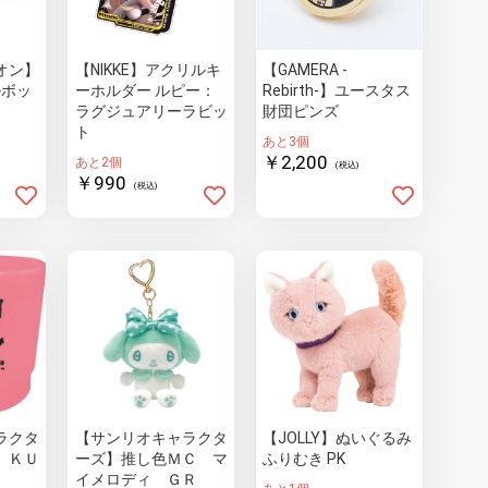
オン】
【NIKKE】アクリルキ
【GAMERA -
ルボッ
ーホルダー ルピー：
Rebirth-】ユースタス
ラグジュアリーラビッ
財団ピンズ
ト
あと3個
￥2,200
あと2個
(税込)
￥990
(税込)
ラクタ
【サンリオキャラクタ
【JOLLY】ぬいぐるみ
 ＫＵ
ーズ】推し色ＭＣ マ
ふりむき PK
イメロディ ＧＲ