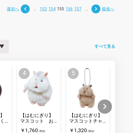
最初へ
...
153
154
155
156
157
...
最後へ
すべて見る
】
【はむにぎり】
【はむにぎり】
【はむ
く
マスコット お
マスコットチャ
マスコ
こめ
ーム きなこ
なこ
￥1,760
￥1,320
￥1,76
(税込)
(税込)