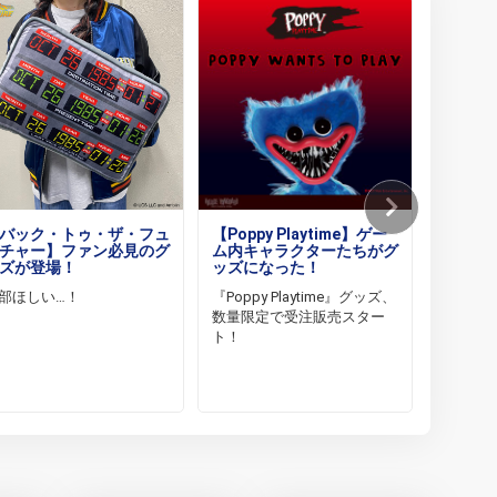
バック・トゥ・ザ・フュ
【Poppy Playtime】ゲー
【魔法
チャー】ファン必見のグ
ム内キャラクターたちがグ
ヴィレ
ズが登場！
ッズになった！
コラボ
部ほしい…！
『Poppy Playtime』グッズ、
『魔法
数量限定で受注販売スター
ヴィレ
ト！
ラボグ