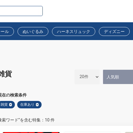
シール
ぬいぐるみ
ハーネスリュック
ディズニー
雑貨
現在の検索条件
雑貨
在庫あり
×
×
検索ワード”を含む特集：10 件