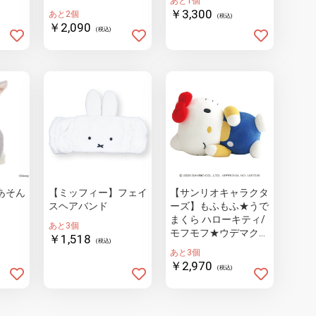
あと1個
￥3,300
あと2個
(税込)
￥2,090
(税込)
あそん
【ミッフィー】フェイ
【サンリオキャラクタ
スヘアバンド
ーズ】もふもふ★うで
まくら ハローキティ/
あと3個
モフモフ★ウデマクラ
￥1,518
(税込)
ハローキティ
あと3個
￥2,970
(税込)