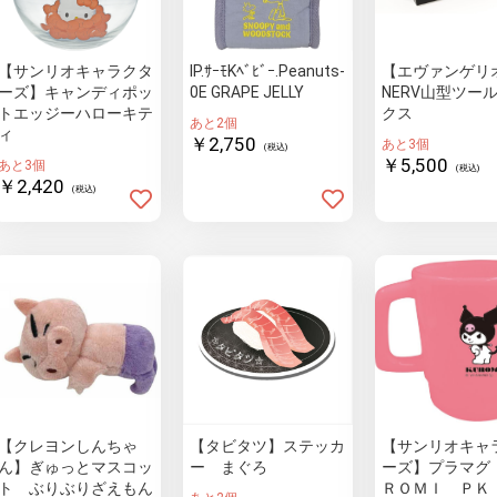
【サンリオキャラクタ
IP.ｻｰﾓKﾍﾞﾋﾞｰ.Peanuts-
【エヴァンゲリ
ーズ】キャンディポッ
0E GRAPE JELLY
NERV山型ツー
トエッジーハローキテ
クス
あと2個
ィ
￥2,750
あと3個
(税込)
￥5,500
あと3個
(税込)
￥2,420
(税込)
【クレヨンしんちゃ
【タビタツ】ステッカ
【サンリオキャ
ん】ぎゅっとマスコッ
ー まぐろ
ーズ】プラマグ
ト ぶりぶりざえもん
ＲＯＭＩ ＰＫ