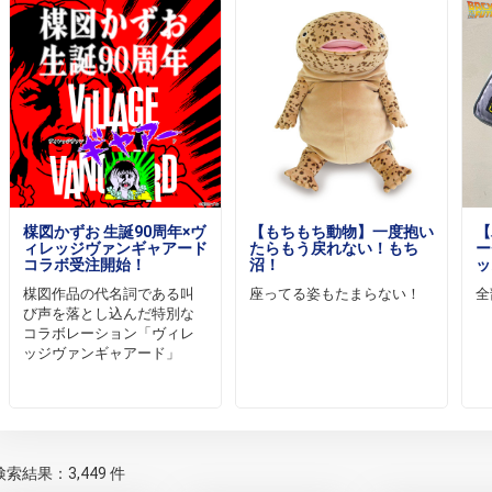
楳図かずお 生誕90周年×ヴ
【もちもち動物】一度抱い
【
ィレッジヴァンギャアード
たらもう戻れない！もち
ー
コラボ受注開始！
沼！
ッ
楳図作品の代名詞である叫
座ってる姿もたまらない！
全
び声を落とし込んだ特別な
コラボレーション「ヴィレ
ッジヴァンギャアード」
検索結果：3,449 件