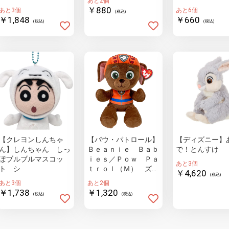
あと2個
￥880
あと3個
あと6個
(税込)
￥1,848
￥660
(税込)
(税込)
【クレヨンしんちゃ
【パウ・パトロール】
【ディズニー】
ん】しんちゃん しっ
Ｂｅａｎｉｅ Ｂａｂ
で！とんすけ
ぽブルブルマスコッ
ｉｅｓ／Ｐｏｗ Ｐａ
あと3個
ト シ
ｔｒｏｌ（Ｍ） ズー
￥4,620
(税込)
マ（ラブラドール）
あと3個
あと2個
￥1,738
￥1,320
(税込)
(税込)