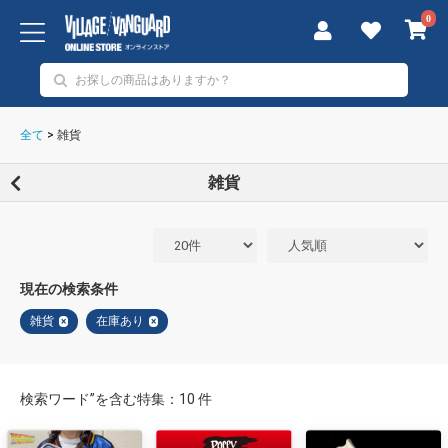
0
全て
>
雑貨
雑貨
現在の検索条件
雑貨
在庫あり
×
×
検索ワード”を含む特集：10 件