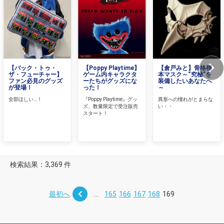
【バック・トゥ・
【Poppy Playtime】
【倉戸みと】骨格標
ザ・フューチャー】
ゲーム内キャラクタ
本マスク～“究極”を
ファン必見のグッズ
ーたちがグッズにな
装備したいあなたへ
が登場！
った！
～
全部ほしい…！
『Poppy Playtime』グッ
異形への憧れがとまらな
ズ、数量限定で受注販売
い・・
スタート！
検索結果：3,369 件
最初へ
...
165
166
167
168
169