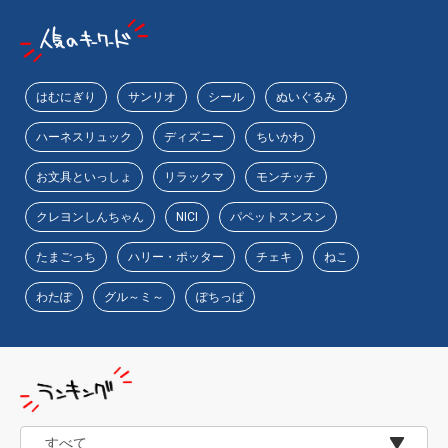
物園
イラストレ
アダルトグ
ーター
ッズ
はむにぎり
サンリオ
シール
ぬいぐるみ
ハーネスリュック
ディズニー
ちいかわ
お文具といっしょ
リラックマ
モンチッチ
クレヨンしんちゃん
NICI
パペットスンスン
たまごっち
ハリー・ポッター
チェキ
ねこ
わたぽ
グル～ミ～
ぽちっぱ