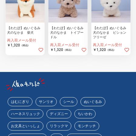
【わたぽ】ぬいぐるみ
【わたぽ】ぬいぐるみ
【わたぽ】ぬいぐるみ
犬のなかま 柴犬
犬のなかま トイプー
犬のなかま ビション
ドル
フリーゼ
再入荷メール受付
再入荷メール受付
再入荷メール受付
￥1,320
(税込)
￥1,320
￥1,320
(税込)
(税込)
はむにぎり
サンリオ
シール
ぬいぐるみ
ハーネスリュック
ディズニー
ちいかわ
お文具といっしょ
リラックマ
モンチッチ