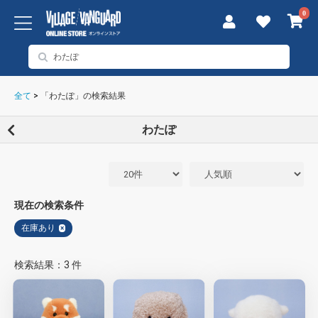
0
全て
>
「わたぽ」の検索結果
わたぽ
現在の検索条件
在庫あり
×
検索結果：3 件