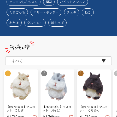
クレヨンしんちゃん
NICI
パペットスンスン
たまごっち
ハリー・ポッター
チェキ
ねこ
物園
イラストレ
アダルトグ
わたぽ
グル～ミ～
ぽちっぱ
ーター
ッズ
【はむにぎり】マスコ
【はむにぎり】マスコ
【はむにぎり】マスコ
ット こむぎ
ット おそば
ット くろまめ
￥1,760
￥1,760
￥1,760
(税込)
(税込)
(税込)