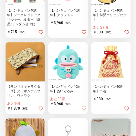
【ハンギョドン40周
【ハンギョドン40周
【ハンギョドン40周
年】シークレットアク
年】クッション
年】前髪クリップセッ
リルキーホルダー（単
ト
物園
イラストレ
アダルトグ
￥3,960
(税込)
品/ランダム全8種）
ーター
ッズ
あと29個
￥715
￥880
(税込)
(税込)
【サンリオキャラクタ
【ハンギョドン40周
【ハンギョドン40周
ーズ】ヌーポムポムプ
年】ぬいぐるみ
年】巾着
リン ワクワク
あと38個
￥880
(税込)
あと1個
￥3,960
(税込)
￥1,870
(税込)