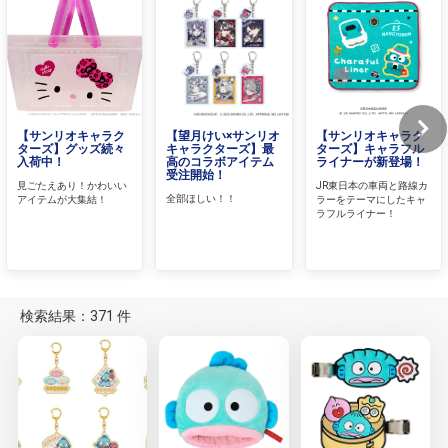
【サンリオキャラク
【望月けい×サンリオ
【サンリオキャラク
ターズ】グッズ続々
キャラクターズ】最
ターズ】キャラフル
入荷中！
高のコラボアイテム
ライナーが新登場！
受注開始！
見ごたえあり！かわいい
JR東日本の車両と路線カ
全部ほしい！！
アイテムが大集結！
ラーをテーマにしたキャ
ラフルライナー！
検索結果：371 件