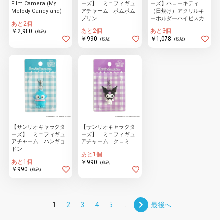
Film Camera (My
ーズ】 ミニフィギュ
ーズ】ハローキティ
Melody Candyland)
アチャーム ポムポム
（日焼け）アクリルキ
プリン
ーホルダーハイビスカ
あと2個
ス
あと2個
あと3個
￥2,980
(税込)
￥990
￥1,078
(税込)
(税込)
【サンリオキャラクタ
【サンリオキャラクタ
ーズ】 ミニフィギュ
ーズ】 ミニフィギュ
アチャーム ハンギョ
アチャーム クロミ
ドン
あと1個
あと1個
￥990
(税込)
￥990
(税込)
1
2
3
4
5
...
最後へ