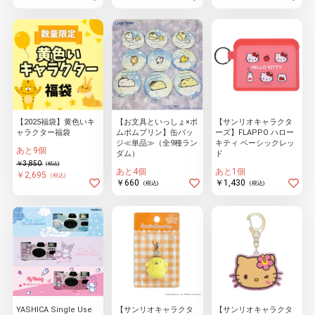
【2025福袋】黄色いキ
【お文具といっしょ×ポ
【サンリオキャラクタ
ャラクター福袋
ムポムプリン】缶バッ
ーズ】FLAPPO ハロー
ジ≪単品≫（全9種ラン
キティ ベーシックレッ
あと9個
ダム）
ド
￥3,850
(税込)
あと4個
あと1個
￥2,695
(税込)
￥660
￥1,430
(税込)
(税込)
YASHICA Single Use
【サンリオキャラクタ
【サンリオキャラクタ