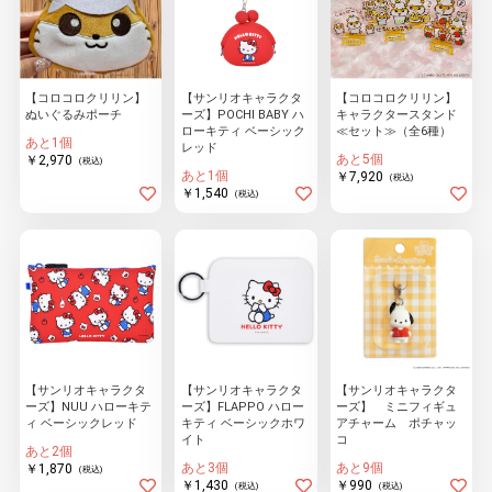
【コロコロクリリン】
【サンリオキャラクタ
【コロコロクリリン】
ぬいぐるみポーチ
ーズ】POCHI BABY ハ
キャラクタースタンド
ローキティ ベーシック
≪セット≫（全6種）
あと1個
レッド
あと5個
￥2,970
(税込)
あと1個
￥7,920
(税込)
￥1,540
(税込)
【サンリオキャラクタ
【サンリオキャラクタ
【サンリオキャラクタ
ーズ】NUU ハローキテ
ーズ】FLAPPO ハロー
ーズ】 ミニフィギュ
ィ ベーシックレッド
キティ ベーシックホワ
アチャーム ポチャッ
イト
コ
あと2個
あと3個
あと9個
￥1,870
(税込)
￥1,430
￥990
(税込)
(税込)