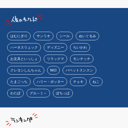
はむにぎり
サンリオ
シール
ぬいぐるみ
ハーネスリュック
ディズニー
ちいかわ
お文具といっしょ
リラックマ
モンチッチ
クレヨンしんちゃん
NICI
パペットスンスン
たまごっち
ハリー・ポッター
チェキ
ねこ
わたぽ
グル～ミ～
ぽちっぱ