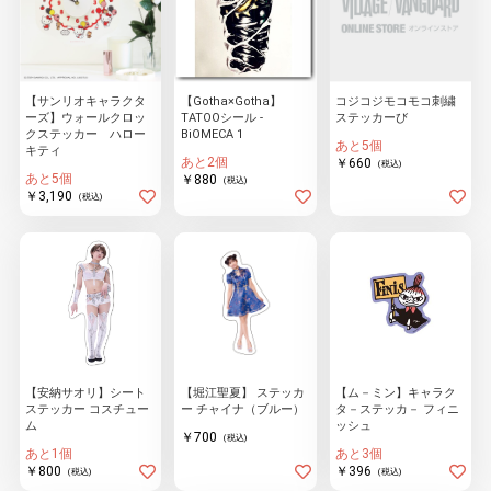
【サンリオキャラクタ
【Gotha×Gotha】
コジコジモコモコ刺繍
ーズ】ウォールクロッ
TATOOシール -
ステッカーび
クステッカー ハロー
BiOMECA 1
あと5個
キティ
あと2個
￥660
(税込)
あと5個
￥880
(税込)
￥3,190
(税込)
【安納サオリ】シート
【堀江聖夏】 ステッカ
【ム－ミン】キャラク
ステッカー コスチュー
ー チャイナ（ブルー）
タ－ステッカ－ フィニ
ム
ッシュ
￥700
(税込)
あと1個
あと3個
￥800
￥396
(税込)
(税込)