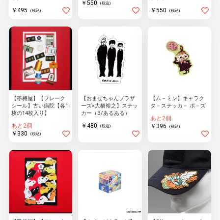
￥550
(税込)
￥495
￥550
(税込)
(税込)
【墨梅屋】【フレーク
【おませちゃんブラザ
【ム－ミン】キャラク
シール】古い病院【各1
ーズ×大橋裕之】ステッ
タ－ステッカ－ ポ－ズ
枚の14枚入り】
カー（B/あるある）
あと2個
あと2個
￥480
￥396
(税込)
(税込)
￥330
(税込)