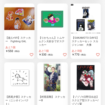
物園
イラストレ
アダルトグ
ーター
ッズ
【遊人×VV】ステッカ
【りかちゃん】トムヤ
【SAKAMOTO DAYS】
ー Fighting GAL
ムクン大好きですステ
ステッカーセット スカ
ッカー
ジャンver. 大佛
あと1個
あと1個
あと8個
￥550
(税込)
￥330
￥770
(税込)
(税込)
【西尾夕香】ステッカ
【村雨辰剛】 ステッカ
【ゾゾゾ×日野日出志】
ー（ニシオインパク
ーB
スクエア型ステッカー/
ト）
ゾゾゾ変