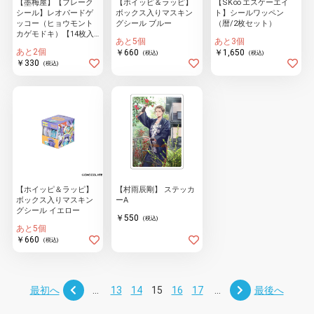
【墨梅屋】【フレーク
【ホイッピ＆ラッピ】
【SK∞ エスケーエイ
シール】レオパードゲ
ボックス入りマスキン
ト】シールワッペン
ッコー（ヒョウモント
グシール ブルー
（暦/2枚セット）
カゲモドキ）【14枚入
あと5個
あと3個
り】
あと2個
￥660
￥1,650
(税込)
(税込)
￥330
(税込)
【ホイッピ＆ラッピ】
【村雨辰剛】 ステッカ
ボックス入りマスキン
ーA
グシール イエロー
￥550
(税込)
あと5個
￥660
(税込)
最初へ
...
13
14
15
16
17
...
最後へ