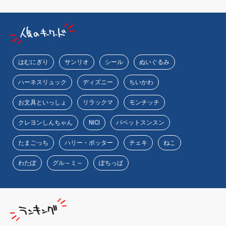
はむにぎり
サンリオ
シール
ぬいぐるみ
ハーネスリュック
ディズニー
ちいかわ
お文具といっしょ
リラックマ
モンチッチ
クレヨンしんちゃん
NICI
パペットスンスン
たまごっち
ハリー・ポッター
チェキ
ねこ
わたぽ
グル～ミ～
ぽちっぱ