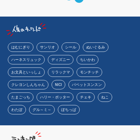
はむにぎり
サンリオ
シール
ぬいぐるみ
ハーネスリュック
ディズニー
ちいかわ
お文具といっしょ
リラックマ
モンチッチ
クレヨンしんちゃん
NICI
パペットスンスン
たまごっち
ハリー・ポッター
チェキ
ねこ
わたぽ
グル～ミ～
ぽちっぱ