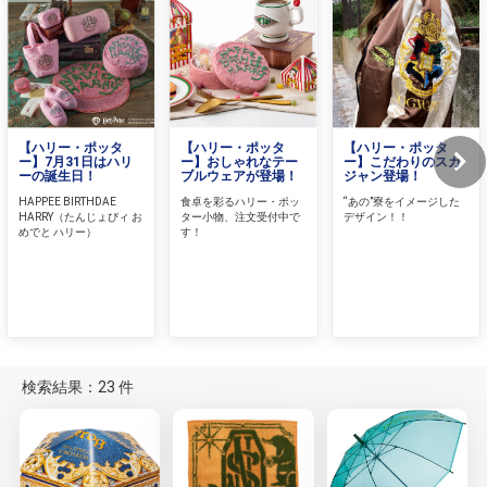
【ハリー・ポッタ
【ハリー・ポッタ
【ハリー・ポッタ
ー】7月31日はハリ
ー】おしゃれなテー
ー】こだわりのスカ
ーの誕生日！
ブルウェアが登場！
ジャン登場！
HAPPEE BIRTHDAE
食卓を彩るハリー・ポッ
“あの”寮をイメージした
HARRY（たんじょびィ お
ター小物、注文受付中で
デザイン！！
めでと ハリー）
す！
検索結果：23 件