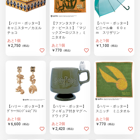
物園
イラストレ
アダルトグ
【ハリー・ポッター】
【ファンタスティッ
【ハリー・ポッター】
ーター
ッズ
キャニスター／カエル
ク・ビースト】「マジ
ビニール傘 ６０ｃ
チョコ
ックズーロジスト」ミ
ｍ スリザリン
ニタオル
あと1個
あと1個
あと1個
￥2,750
￥1,100
(税込)
(税込)
￥770
(税込)
【ハリー・ポッター】ﾎ
【ハリー・ポッター】
【ハリー・ポッター】
ｸﾞﾜーﾂｴﾝﾌﾞﾚﾑﾋﾟｱｽ
フィギュア付きマグ ヘ
スニッチ ミニタオル
ドウィグ２
あと1個
あと1個
あと2個
￥6,600
￥770
(税込)
(税込)
￥2,420
(税込)