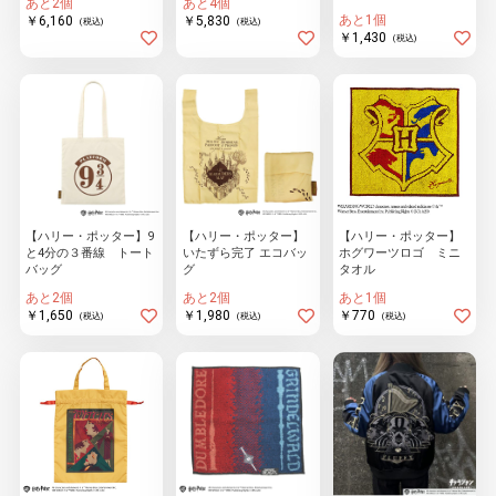
あと2個
あと4個
あと1個
￥6,160
￥5,830
(税込)
(税込)
￥1,430
(税込)
【ハリー・ポッター】9
【ハリー・ポッター】
【ハリー・ポッター】
と4分の３番線 トート
いたずら完了 エコバッ
ホグワーツロゴ ミニ
バッグ
グ
タオル
あと2個
あと2個
あと1個
￥1,650
￥1,980
￥770
(税込)
(税込)
(税込)