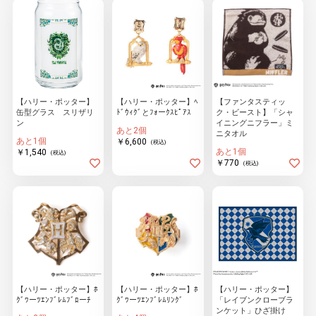
【ハリー・ポッター】
【ハリー・ポッター】ﾍ
【ファンタスティッ
缶型グラス スリザリ
ﾄﾞｳｨｸﾞとﾌｫーｸｽﾋﾟｱｽ
ク・ビースト】「シャ
ン
イニングニフラー」ミ
あと2個
ニタオル
あと1個
￥6,600
(税込)
あと1個
￥1,540
(税込)
￥770
(税込)
【ハリー・ポッター】ﾎ
【ハリー・ポッター】ﾎ
【ハリー・ポッター】
ｸﾞﾜーﾂｴﾝﾌﾞﾚﾑﾌﾞﾛーﾁ
ｸﾞﾜーﾂｴﾝﾌﾞﾚﾑﾘﾝｸﾞ
「レイブンクローブラ
ンケット」ひざ掛け