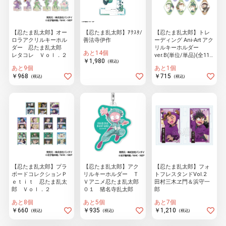
【忍たま乱太郎】オー
【忍たま乱太郎】ｱｸｽﾀ/
【忍たま乱太郎】トレ
ロラアクリルキーホル
善法寺伊作
ーディング Ani-Art アク
ダー 忍たま乱太郎
リルキーホルダー
あと14個
レタコレ Ｖｏｌ．２
ver.B(単位/単品)(全11
￥1,980
(税込)
種)
あと9個
あと1個
￥968
￥715
(税込)
(税込)
【忍たま乱太郎】プラ
【忍たま乱太郎】アク
【忍たま乱太郎】フォ
ボードコレクションＰ
リルキーホルダー Ｔ
トフレスタンドVol.2
ｅｔｉｔ 忍たま乱太
Ｖアニメ忍たま乱太郎
田村三木ヱ門＆浜守一
郎 Ｖｏｌ．２
０１ 猪名寺乱太郎
郎
あと8個
あと5個
あと7個
￥660
￥935
￥1,210
(税込)
(税込)
(税込)