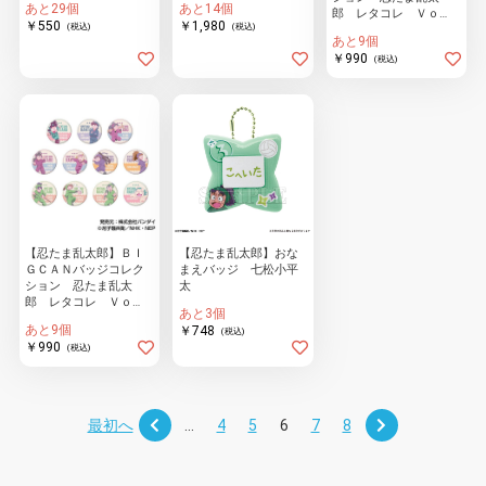
あと29個
あと14個
郎 レタコレ Ｖｏ
￥550
￥1,980
(税込)
(税込)
ｌ．１
あと9個
￥990
(税込)
【忍たま乱太郎】ＢＩ
【忍たま乱太郎】おな
ＧＣＡＮバッジコレク
まえバッジ 七松小平
ション 忍たま乱太
太
郎 レタコレ Ｖｏ
あと3個
ｌ．２
あと9個
￥748
(税込)
￥990
(税込)
最初へ
...
4
5
6
7
8