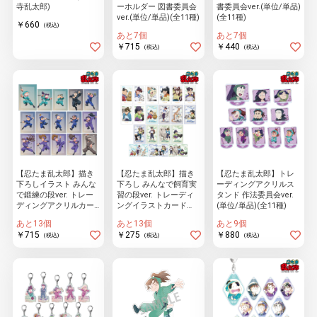
寺乱太郎)
ーホルダー 図書委員会
書委員会ver.(単位/単品)
ver.(単位/単品)(全11種)
(全11種)
￥660
(税込)
あと7個
あと7個
￥715
￥440
(税込)
(税込)
物園
イラストレ
アダルトグ
ーター
ッズ
【忍たま乱太郎】描き
【忍たま乱太郎】描き
【忍たま乱太郎】トレ
下ろしイラスト みんな
下ろし みんなで飼育実
ーディングアクリルス
で鍛練の段ver. トレー
習の段ver. トレーディ
タンド 作法委員会ver.
ディングアクリルカー
ングイラストカード
(単位/単品)(全11種)
ド(単位/単品)(全15種)
ver.B(単位/単品)(全19
あと13個
あと13個
あと9個
種)
￥715
￥275
￥880
(税込)
(税込)
(税込)