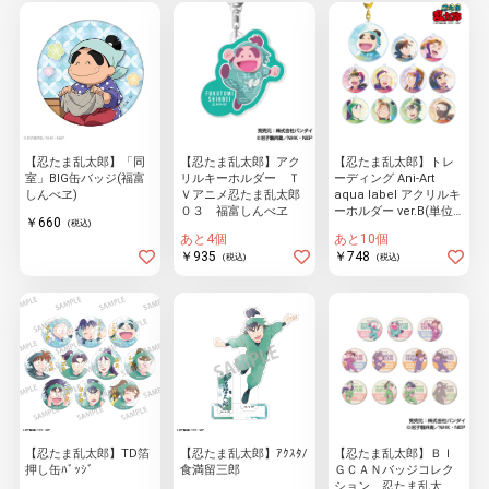
【忍たま乱太郎】「同
【忍たま乱太郎】アク
【忍たま乱太郎】トレ
室」BIG缶バッジ(福富
リルキーホルダー Ｔ
ーディング Ani-Art
しんべヱ)
Ｖアニメ忍たま乱太郎
aqua label アクリルキ
０３ 福富しんべヱ
ーホルダー ver.B(単位/
￥660
(税込)
単品)(全11種)
あと4個
あと10個
￥935
￥748
(税込)
(税込)
【忍たま乱太郎】TD箔
【忍たま乱太郎】ｱｸｽﾀ/
【忍たま乱太郎】ＢＩ
押し缶ﾊﾞｯｼﾞ
食満留三郎
ＧＣＡＮバッジコレク
ション 忍たま乱太