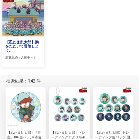
【忍たま乱太郎】胸
をたたいて冒険しよ
う。
新商品続々入荷中～！
検索結果：142 件
【忍たま乱太郎】「同
【忍たま乱太郎】トレ
【忍たま乱太郎】トレ
室」BIG缶バッジ(猪名
ーディングアクリルキ
ーディング缶バッジ 図