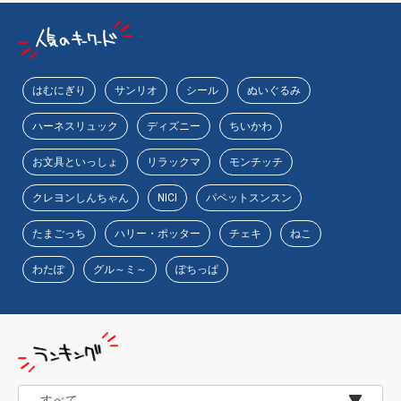
はむにぎり
サンリオ
シール
ぬいぐるみ
ハーネスリュック
ディズニー
ちいかわ
お文具といっしょ
リラックマ
モンチッチ
クレヨンしんちゃん
NICI
パペットスンスン
たまごっち
ハリー・ポッター
チェキ
ねこ
わたぽ
グル～ミ～
ぽちっぱ