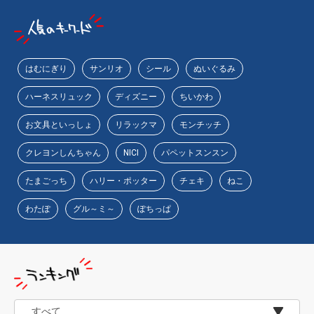
物園
イラストレ
アダルトグ
ーター
ッズ
はむにぎり
サンリオ
シール
ぬいぐるみ
ハーネスリュック
ディズニー
ちいかわ
お文具といっしょ
リラックマ
モンチッチ
クレヨンしんちゃん
NICI
パペットスンスン
たまごっち
ハリー・ポッター
チェキ
ねこ
わたぽ
グル～ミ～
ぽちっぱ