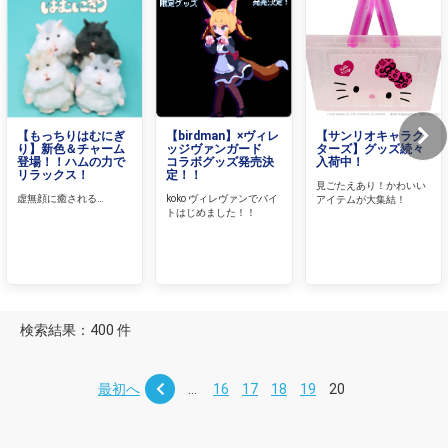
【もっちりはむにぎ
【birdman】×ヴィレ
【サンリオキャラク
り】新色＆チャーム
ッジヴァンガード
ターズ】グッズ続々
登場！！ハムの力で
コラボグッズ発売決
入荷中！
リラックス！
定！！
見ごたえあり！かわいい
虚無顔に癒される…
koko ヴィレヴァンでバイ
アイテムが大集結！
トはじめました！！
検索結果：400 件
最初へ
...
16
17
18
19
20