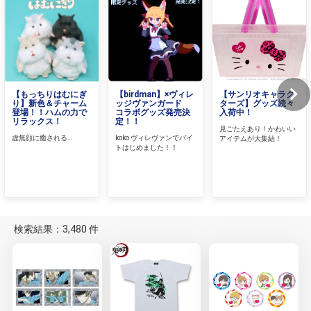
【もっちりはむにぎ
【birdman】×ヴィレ
【サンリオキャラク
り】新色＆チャーム
ッジヴァンガード
ターズ】グッズ続々
登場！！ハムの力で
コラボグッズ発売決
入荷中！
リラックス！
定！！
見ごたえあり！かわいい
虚無顔に癒される…
koko ヴィレヴァンでバイ
アイテムが大集結！
トはじめました！！
検索結果：3,480 件