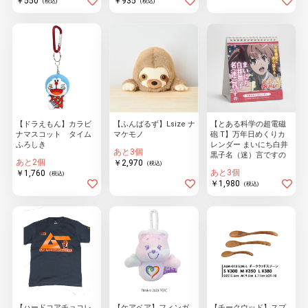
￥550
￥935
(税込)
(税込)
【ドラえもん】カラビ
【ふんばるず】Lsize ナ
【とある科学の超電磁
ナマスコット タイム
マケモノ
砲 T】万年日めくりカ
ふろしき
レンダー まいにち白井
あと3個
黒子名（迷）言ですの
あと2個
￥2,970
(税込)
あと3個
￥1,760
(税込)
￥1,980
(税込)
【ハードコアチョコレ
【ケアベア】フィンガ
【チークウッド】スプ