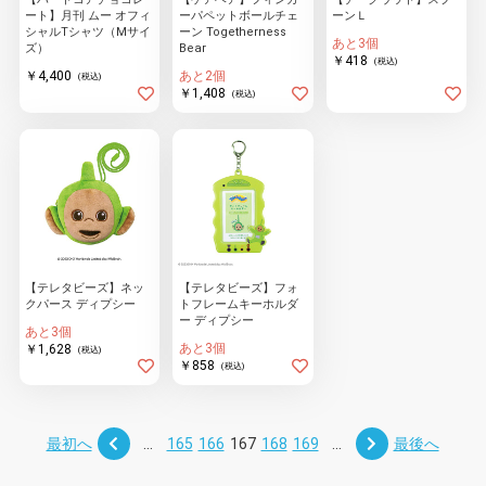
ート】月刊 ムー オフィ
ーパペットボールチェ
ーンＬ
シャルTシャツ（Mサイ
ーン Togetherness
あと3個
ズ）
Bear
￥418
(税込)
￥4,400
あと2個
(税込)
￥1,408
(税込)
【テレタビーズ】ネッ
【テレタビーズ】フォ
クパース ディプシー
トフレームキーホルダ
ー ディプシー
あと3個
あと3個
￥1,628
(税込)
￥858
(税込)
最初へ
...
165
166
167
168
169
...
最後へ