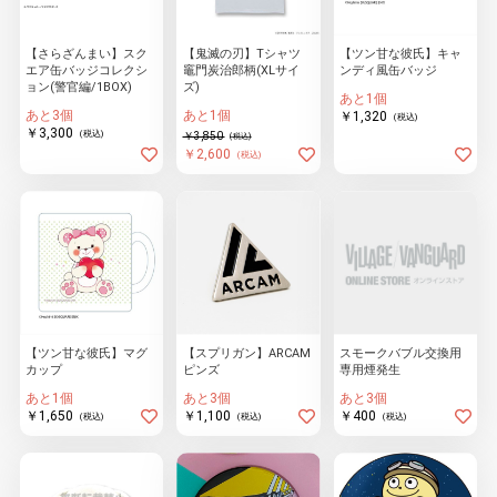
【さらざんまい】スク
【鬼滅の刃】Tシャツ
【ツン甘な彼氏】キャ
エア缶バッジコレクシ
竈門炭治郎柄(XLサイ
ンディ風缶バッジ
物園
イラストレ
アダルトグ
ョン(警官編/1BOX)
ズ)
ーター
ッズ
あと1個
あと3個
あと1個
￥1,320
(税込)
￥3,300
(税込)
￥3,850
(税込)
￥2,600
(税込)
【ツン甘な彼氏】マグ
【スプリガン】ARCAM
スモークバブル交換用
カップ
ピンズ
専用煙発生
あと1個
あと3個
あと3個
￥1,650
￥1,100
￥400
(税込)
(税込)
(税込)