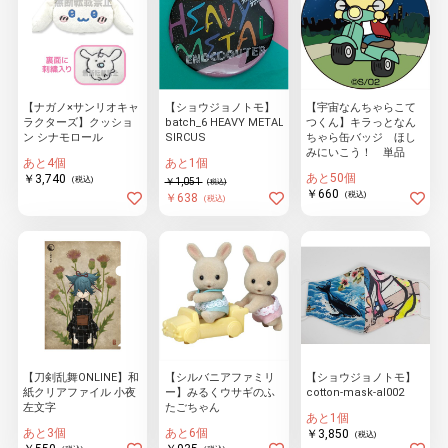
【ナガノ×サンリオキャ
【ショウジョノトモ】
【宇宙なんちゃらこて
ラクターズ】クッショ
batch_6 HEAVY METAL
つくん】キラっとなん
ン シナモロール
SIRCUS
ちゃら缶バッジ ほし
みにいこう！ 単品
あと4個
あと1個
あと50個
￥3,740
(税込)
￥1,051
(税込)
￥660
(税込)
￥638
(税込)
【刀剣乱舞ONLINE】和
【シルバニアファミリ
【ショウジョノトモ】
紙クリアファイル 小夜
ー】みるくウサギのふ
cotton-mask-al002
左文字
たごちゃん
あと1個
あと3個
あと6個
￥3,850
(税込)