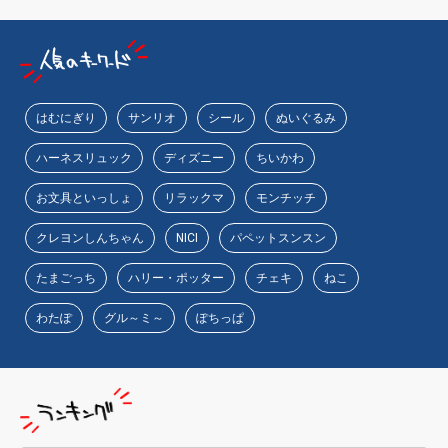
はむにぎり
サンリオ
シール
ぬいぐるみ
ハーネスリュック
ディズニー
ちいかわ
お文具といっしょ
リラックマ
モンチッチ
クレヨンしんちゃん
NICI
パペットスンスン
たまごっち
ハリー・ポッター
チェキ
ねこ
わたぽ
グル～ミ～
ぽちっぱ