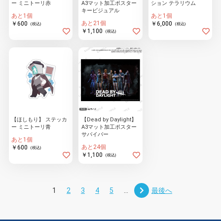
ー ミニトーリ赤
A3マット加工ポスター
ション テラリウム
キービジュアル
あと1個
あと1個
あと21個
￥600
￥6,000
(税込)
(税込)
￥1,100
(税込)
【ほしもり】 ステッカ
【Dead by Daylight】
ー ミニトーリ青
A3マット加工ポスター
サバイバー
あと1個
あと24個
￥600
(税込)
￥1,100
(税込)
1
2
3
4
5
...
最後へ