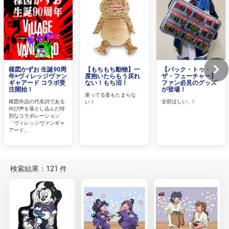
楳図かずお 生誕90周
【もちもち動物】一
【バック・トゥ・
年×ヴィレッジヴァン
度抱いたらもう戻れ
ザ・フューチャー】
ギャアード コラボ受
ない！もち沼！
ファン必見のグッズ
注開始！
が登場！
座ってる姿もたまらな
楳図作品の代名詞である
全部ほしい…！
い！
叫び声を落とし込んだ特
別なコラボレーション
「ヴィレッジヴァンギャ
アード」
検索結果：121 件