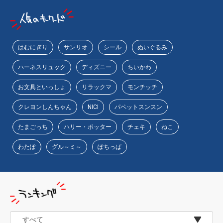
はむにぎり
サンリオ
シール
ぬいぐるみ
ハーネスリュック
ディズニー
ちいかわ
お文具といっしょ
リラックマ
モンチッチ
クレヨンしんちゃん
NICI
パペットスンスン
たまごっち
ハリー・ポッター
チェキ
ねこ
わたぽ
グル～ミ～
ぽちっぱ