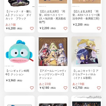
【ジャック・オ・蘭た
【忍たま乱太郎】「同
【忍たま乱太郎】「同
ん】クッション ダイ
室」A3タペストリー
室」A3タペストリー(善
物園
イラストレ
アダルトグ
カット ブラック
(久々知兵助・尾浜勘右
法寺伊作・食満留三郎)
ーター
ッズ
衛門)
あと1個
￥2,200
(税込)
￥2,200
￥6,200
(税込)
(税込)
【ハンギョドン40周
【アズールレーン×ヴィ
【しゅごキャラ！】ア
年】クッション
レッジヴァンガード】
クリルアートパネル
クッション
（イクト＆歌唄）
￥3,960
(税込)
あと23個
あと19個
￥4,180
￥2,750
(税込)
(税込)