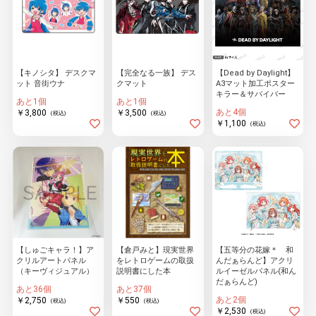
【キノシタ】 デスクマ
【完全なる一族】 デス
【Dead by Daylight】
ット 音街ウナ
クマット
A3マット加工ポスター
キラー＆サバイバー
あと1個
あと1個
あと4個
￥3,800
￥3,500
(税込)
(税込)
￥1,100
(税込)
【しゅごキャラ！】ア
【倉戸みと】現実世界
【五等分の花嫁＊ 和
クリルアートパネル
をレトロゲームの取扱
んだぁらんど】アクリ
（キーヴィジュアル）
説明書にした本
ルイーゼルパネル(和ん
だぁらんど)
あと36個
あと37個
あと2個
￥2,750
￥550
(税込)
(税込)
￥2,530
(税込)