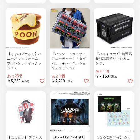
【くまのプーさん】ハ
【バック・トゥ・ザ・
【ハイキュー!!】烏野高
ニーポットウォーム
フューチャー】「タイ
校排球部折りたたみコ
ブランケットインクッ
ムサーキットクッショ
ンテナ
ション
ン」クッション
あと1個
あと28個
あと1個
￥7,150
(税込)
￥5,280
￥2,200
(税込)
(税込)
【ほしもり】 ステッカ
【Dead by Daylight】
【なめこ第二弾】 クッ