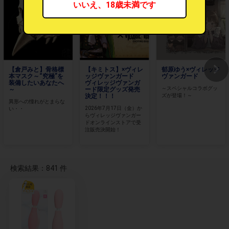
いいえ、18歳未満です
【倉戸みと】骨格標
【キミトス】×ヴィレ
郁原ゆう×ヴィレッジ
本マスク～“究極”を
ッジヴァンガード
ヴァンガード
装備したいあなたへ
ヴィレッジヴァンガ
～スペシャルコラボグッ
～
ード限定グッズ発売
決定！！！
ズが登場！～
異形への憧れがとまらな
2026年7月17日（金）か
い・・
らヴィレッジヴァンガー
ドオンラインストアで受
注販売決開始！
検索結果：841 件