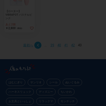
【ローター】
VIBRAPOT パステルピ
物園
イラストレ
アダルトグ
ンク
ーター
ッズ
あと2個
￥2,800
(税込)
最初へ
...
39
40
41
42
43
はむにぎり
サンリオ
シール
ぬいぐるみ
ハーネスリュック
ディズニー
ちいかわ
お文具といっしょ
リラックマ
モンチッチ