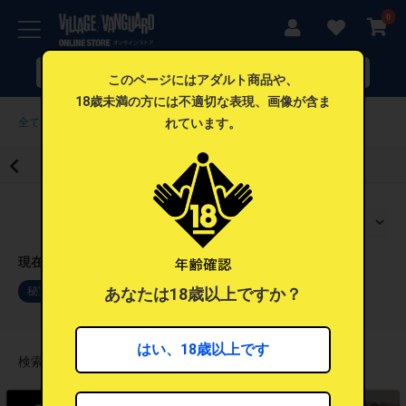
0
このページにはアダルト商品や、
18歳未満の方には不適切な表現、画像が含ま
れています。
全て
>
大人（アダルト）
>
秘宝館
秘宝館
現在の検索条件
あなたは18歳以上ですか？
秘宝館
在庫あり
アダルト商品
×
×
×
はい、18歳以上です
検索ワード”を含む特集：10 件