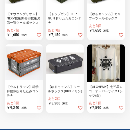
【エヴァンゲリオン】
【トップガン】TOP
【ゆるキャン△】カリ
NERV技術開発部技術局
GUN 折りたたみコンテ
ブーツールボックス
物園
イラストレ
アダルトグ
第一課ツールボックス
ナ
ーター
ッズ
あと3個
あと2個
あと3個
￥1,650
(税込)
￥1,650
￥7,150
(税込)
(税込)
【ウルトラマン】科学
【ゆるキャン△】ツー
【ALCHEMY】七芒星ロ
特捜隊折りたたみコン
ルボックス(BIKER リン)
ゴ オーバーサイズTシ
テナ
ャツ(白)
あと2個
あと3個
あと1個
￥3,300
(税込)
￥9,240
￥7,590
(税込)
(税込)