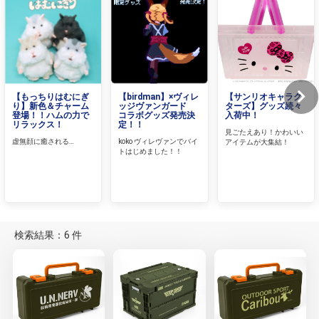
【もっちりはむにぎ
【birdman】×ヴィレ
【サンリオキャラク
り】新色＆チャーム
ッジヴァンガード
ターズ】グッズ続々
登場！！ハムの力で
コラボグッズ発売決
入荷中！
リラックス！
定！！
見ごたえあり！かわいい
虚無顔に癒される…
koko ヴィレヴァンでバイ
アイテムが大集結！
トはじめました！！
検索結果：6 件