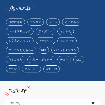
はむにぎり
サンリオ
シール
ぬいぐるみ
ハーネスリュック
ディズニー
ちいかわ
お文具といっしょ
リラックマ
モンチッチ
クレヨンしんちゃん
NICI
パペットスンスン
たまごっち
ハリー・ポッター
チェキ
ねこ
わたぽ
グル～ミ～
ぽちっぱ