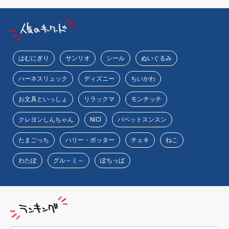
はむにぎり
サンリオ
シール
ぬいぐるみ
ハーネスリュック
ディズニー
ちいかわ
お文具といっしょ
リラックマ
モンチッチ
クレヨンしんちゃん
NICI
パペットスンスン
たまごっち
ハリー・ポッター
チェキ
ねこ
わたぽ
グル～ミ～
ぽちっぱ