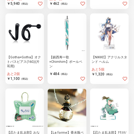
￥5,940
￥462
(税込)
(税込)
【Gotha×Gotha】オク
【鎮西寿ー歌
【NIKKE】アクリルスタ
トパスピアス(16G)(片
×Chimhim】ボールペ
ンド ヘルム
耳用)
ン
あと5個
あと2個
￥484
￥1,320
(税込)
(税込)
￥1,100
(税込)
【忍たま乱太郎】おな
【La forme】香水瓶ペ
【忍たま乱太郎】ｱｸｽﾀ/