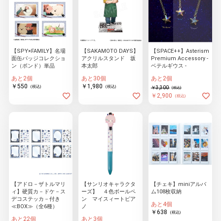
【SPY×FAMILY】名場
【SAKAMOTO DAYS】
【SPACE++】Asterism
面缶バッジコレクショ
アクリルスタンド 坂
Premium Accessory -
ン（ボンド）単品
本太郎
ベテルギウス -
あと2個
あと30個
あと2個
￥550
￥1,980
(税込)
(税込)
￥3,300
(税込)
￥2,900
(税込)
【アドロ－ザトルマリ
【サンリオキャラクタ
【チェキ】miniアルバ
ィ】硬質カ－ドケ－ス
ーズ】 ４色ボールペ
ム108枚収納
デコステッカ－付き
ン マイスィートピア
あと4個
≪BOX≫（全6種）
ノ
￥638
(税込)
あと22個
あと3個