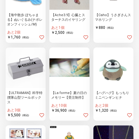
【海中散歩 ぽちゃま
【Ache3.9】心臓とス
【Caho】うさぎさんス
る】ぬいぐるみ(ナポレ
ターチスのイヤリング
マホリング
物園
イラストレ
アダルトグ
オンフィッシュ/M)
ーター
ッズ
あと1個
￥880
(税込)
あと2個
￥2,500
(税込)
￥1,760
(税込)
【ULTRAMAN】科学特
【La forme】夏の日の
【ハグハグ】もっちり
捜隊山型ツールボック
メモリー【受注制作】
ミニペンギンヒナ
ス
あと10個
あと2個
あと3個
￥36,900
￥1,320
(税込)
(税込)
￥5,500
(税込)