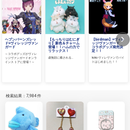
ヘブンバーンズレッ
【もっちりはむにぎ
【birdman】×ヴィレ
ド×ヴィレッジヴァン
り】新色＆チャーム
ッジヴァンガード
ガード
登場！！ハムの力で
コラボグッズ発売決
リラックス！
定！！
～コラボグッズがヴィレ
虚無顔に癒される…
koko ヴィレヴァンでバイ
ッジヴァンガードオンラ
トはじめました！！
インス トアに登場！～
検索結果：7,984 件