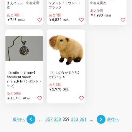
まえバッジ 中在家長
ンダント / ラウンド・
中在家長次
次
ブラック
あと5個
あと3個
あと9個
￥1,980
(税込)
￥748
￥6,824
(税込)
(税込)
【smile_mammy】
【りくのなかまたち】
crescent moon
カピバラ Ｓ
smile_P1(ペンダントト
あと3個
ップ)
￥2,970
(税込)
あと50個
￥18,700
(税込)
最初へ
...
357
358
359
360
361
...
最後へ