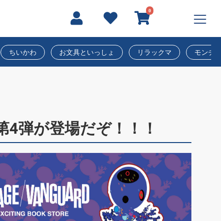
0
ちいかわ
お文具といっしょ
リラックマ
モンチ
第4弾が登場だぞ！！！