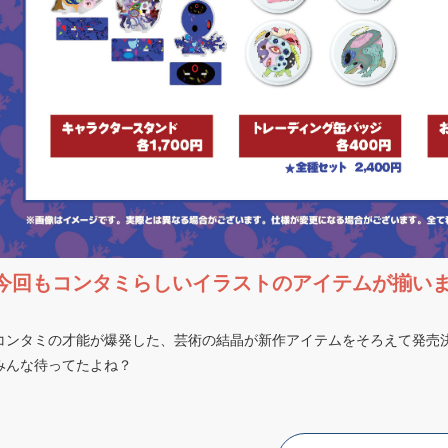
今回もコンタミらしいイラストのアイテムが揃い
コンタミの才能が爆発した、芸術の結晶が新作アイテムをそろえて発売
みんな待ってたよね？
■YouTube
ttps://www.youtube.com/channel/UCnPHdfJ9O2hgvA5Z4hftTJg