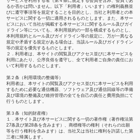
サービスを利用する者（第４条に規定する会員を含み、会員であ
るか否かは問いません。以下「利用者」いいます）の権利義務並
びに遵守事項等を規定することを目的とし、当社と利用者との本
サービスに関する一切に適用されるものとします。また、本サー
ビスにおいて当社が掲載する本サービスに関するルール及びガイ
ドライン等についても、本利用規約の一部を構成するものとし、
本利用規約とルール及びガイドライン等の規定に、万が一異なる
規定や矛盾する規定がある場合は、当該ルール及びガイドライン
等の規定を優先するものとします。
２．利用者は、本サイトの閲覧及びアクセス並びに本サービスを
利用にあたり、公序良俗を遵守し、全て利用者ご自身の責任にお
いて利用するものとします。
第２条（利用環境の整備等）
利用者は、本サイトの閲覧及びアクセス並びに本サービスを利用
するために必要な通信機器、ソフトウェア及び通信回線等の準備
及び環境の整備及び維持管理の全てを自己の責任と費用負担にて
行うものとします 。
第３条（知的財産権）
１．本サイト及び本サービスに関する一切の著作権（著作権法第
27条及び第28条を含みます）、商標権等の権利（それらの出願
等を行う権利を含みます）は、当社又は当社に権利を許諾した第
三者に帰属します。