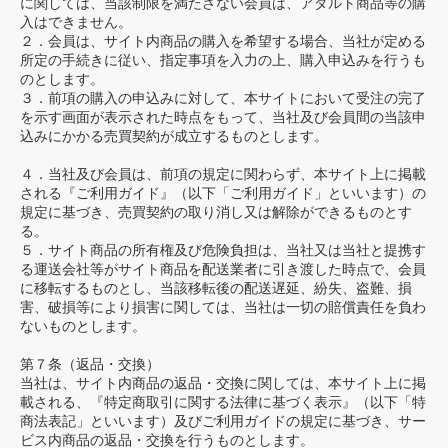
に関しては、当該制限を満たさない会員は、アダルト商品等の購
入はできません。
２．会員は、サイト内商品の購入を希望する場合、当社が定める
所定の手続きに従い、指定事項を入力の上、購入申込みを行うも
のとします。
３．前項の購入の申込みに対して、本サイトにおいて受注の完了
を示す画面が表示された時点をもって、当社及び会員間の当該申
込みにかかる売買契約が成立するものとします。
４．当社及び会員は、前項の規定に関わらず、本サイト上に掲載
される『ご利用ガイド』（以下「ご利用ガイド」といいます）の
規定に基づき、売買契約の取り消し又は解除ができるものとす
る。
５．サイト商品の所有権及び危険負担は、当社又は当社と提携す
る運送会社等がサイト商品を配送業者に引き渡した時点で、会員
に移転するものとし、当該移転後の配送遅延、紛失、盗難、損
害、破損等により損害に関しては、当社は一切の賠償責任を負わ
ないものとします。
第７条（返品・交換）
当社は、サイト内商品の返品・交換に関しては、本サイト上に掲
載される、『特定商取引に関する法律に基づく表示』（以下「特
商法表記」といいます）及びご利用ガイドの規定に基づき、サー
ビス内商品の返品・交換を行うものとします。