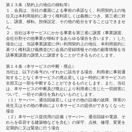
第１３条（契約上の地位の移転等）
１．会員は、当社の書面による事前の承諾なく、利用契約上の地
位又は本利用規約に基づく権利若しくは義務につき、第三者に対
し、譲渡、移転、担保設定、その他の処分をすることはできませ
ん。
２．当社は本サービスにかかる事業を第三者に譲渡（事業譲渡、
会社分割その他事業が移転するあらゆる場合を含います。）した
場合には、当該事業譲渡に伴い利用契約上の地位、本利用規約に
基づく権利及び義務並びに会員の登録情報その他の顧客情報を当
該事業譲渡の譲受人に譲渡することができるものとします。
第１４条（本サービスの中断・廃止）
当社は、以下の各号のいずれかに該当する場合、利用者に事前通
知することなく本サービスの廃止若しくは一時的に本サービスの
全部又は一部を中断することができるものとします。また、当社
は、本サービスの中断及び廃止により利用者に生じた一切損害に
ついて、一切その責任を負わないものとします。
（１）サーバー、通信回線若しくはその他の設備の故障、障害の
発生又はその他の事由により本サービスの提供ができなくなった
場合
（２）本サービス提供用の設備（サーバー、通信回線や電源、そ
れらを収容する建築物などを含む）の保守、点検、修理、変更を
定期的に又は緊急に行う場合