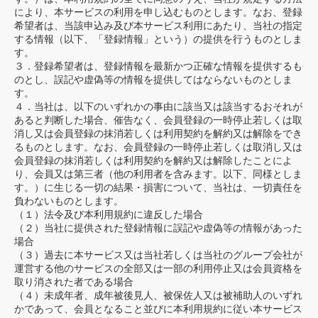
により、本サービスの利用を申し込むものとします。なお、登録
希望者は、当該申込み及び本サービス利用にあたり、当社の指定
する情報（以下、「登録情報」という）の提供を行うものとしま
す。
３．登録希望者は、登録情報を最新かつ正確な情報を提供するも
のとし、誤記や虚偽等の情報を提供してはならないものとしま
す。
４．当社は、以下のいずれかの事由に該当又は該当するおそれが
あると判断した場合、催告なく、会員登録の一時停止若しくは取
消し又は会員登録の抹消若しくは利用契約を解約又は解除をでき
るものとします。なお、会員登録の一時停止若しくは取消し又は
会員登録の抹消若しくは利用契約を解約又は解除したことによ
り、会員又は第三者（他の利用者を含みます。以下、同様としま
す。）に生じる一切の結果・損害について、当社は、一切責任を
負わないものとします。
（１）法令及び本利用規約に違反した場合
（２）当社に提供された登録情報に誤記や虚偽等の情報があった
場合
（３）過去に本サービス又は当社若しくは当社のグループ会社が
運営する他のサービスの全部又は一部の利用停止又は会員資格を
取り消された者である場合
（４）未成年者、成年被後見人、被保佐人又は被補助人のいずれ
かであって、会員となること並びに本利用規約に従い本サービス