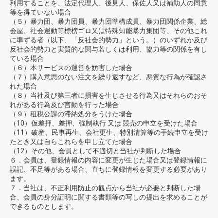
利用することを、法定代理人、後見人、保佐人又は補助人の同意
等を得ていない場合
（５）暴力団、暴力団員、暴力団準構成員、暴力団関係企業、総
会屋、社会運動等標榜ゴロ又は特殊知能暴力集団等、その他これ
に準ずる者（以下、「反社会的勢力」という。）のいずれか及び
反社会的勢力と実質的な関与若しくは利用、協力等の関係を有し
ている場合
（６）本サービスの運営を妨害した場合
（７）購入意思のない注文を繰り返すなど、悪質な行為が確認さ
れた場合
（８）当社及び第三者に損害を生じさせる行為又はそれらのおそ
れがある行為及び言動を行った場合
（９）租税公課の滞納処分をうけた場合
（10）仮差押、差押、強制執行 又は 競売の申立を受けた場合
（11）破産、民事再生、会社更生、特別清算等の手続申立を受け
たとき又は自らこれらを申し立てた場合
（12）その他、会員として不適切と当社が判断した場合
６．会員は、登録情報の内容に変更が生じた場合又は登録情報に
誤記、不足等がある場合、直ちに登録情報を変更する必要があり
ます。
７．当社は、不正利用防止の観点から当社が必要と判断した場
合、会員の身分証明に関する書類等の写しの提出を求めることが
できるものとします。