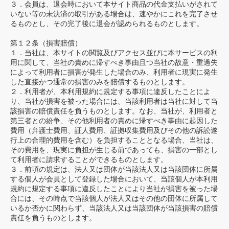
３．会員は、退会時において本サイト商品の代金支払いがされて
いない等の未決済の取引がある場合は、速やかにこれを完了させ
るものとし、その完了後に退会が認められるものとします。
第１２条（損害賠償）
１．当社は、本サイトの閲覧及びアクセス並びに本サービスの利
用に関して、当社の責めに帰すべき事由且つ当社の故意・重過失
によって利用者に損害が発生した場合のみ、利用者に現実に発生
した直接かつ通常の損害のみを賠償するものとします。
２．利用者が、本利用規約に規定する事項に違反したことによ
り、当社が損害を被った場合には、当該利用者は当社に対して当
該損害の賠償責任を負うものとします。なお、当社が、利用者と
第三者との紛争、その他利用者の責めに帰すべき事由に起因した
費用（弁護士費用、証人費用、証拠収集費用及びその他の訴訟遂
行上の合理的費用を含む）を負担することとなる場合、当社は、
その費用を、現実に負担が生じる前であっても、損害の一部とし
て利用者に請求することができるものとします。
３．前項の規定は、法人又は団体が当該法人又は当該団体に所属
する個人が会員として登録した場合において、当該個人が本利用
規約に規定する事項に違反したことにより当社が損害を被った場
合には、その時点で当該個人が法人又はその他の団体に所属して
いるか否かに関わらず、当該法人又は当該団体が当該損害の賠償
責任を負うものとします。