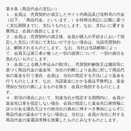
第８条（商品代金の支払い）
１．会員は、売買契約が成立したサイト内商品及び送料等の代金
（以下、「商品代金」といいます。）を特商法表記に記載に基づ
く支払期限までに、支払うものとします。なお、支払いに要する
費用は、会員の負担とします。
２．会員は、売買契約の成立後、会員が購入の手続きにおいて指
定した支払い方法にて支払いができない場合は、当該売買契約
は、解除されるものとします。 なお、当社は当該解除によっ
て、会員又は第三者が被った一切の損害について、一切の責任を
負わないものとします。
３．会員による購入申込みの取消し、売買契約解除又は撤回等に
基づく商品代金の返金等、当社の判断により会員に対して商品代
金の返金を行う場合、会員は、当社の指定する方法により返金を
行うものとします。なお、当該返金にかかる振込手数料は、返金
理由が当社の責によるものを除き、会員が負担するものとしま
す。
４．前項の場合において、別途当社が指定する期間内に、会員が
返金先口座を指定しない場合、会員の指定した返金先口座情報に
誤りがある場合又はその他当社の責めに帰すべき事由によらずに
商品代金の返金ができない場合は、当社は、会員が当社に対する
商品代金の返還請求権を放棄したものとみなすものとします。