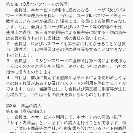
第５条（ID及びパスワードの管理）
１．会員は、本サービスの利用に必要となる、ユーザID及びパス
ワード等の管理責任を負い、当社は、ユーザIDパスワード等と一
致することを当社が確認した場合には、会員による使用とみなし
ます。なお、会員よるユーザID及びパスワード等の管理不十分、
使用上の過誤、第三者の使用等による損害等に関する一切の責任
は会員が負うものとし当社は一切の責任を負いません。
２．会員は、ID及びパスワードを第三者に利用させること又は貸
与、譲渡若しくは担保又はその他の処分等をすることはできない
ものとします。
３．会員は、ＩＤ及びパスワードの盗難又は第三者による使用も
しくはそのおそれ等がある場合、速やかに当社に連絡し、当社の
指示に従うものとします。
４．当社は、前項に規定する盗難又は第三者による使用若しくは
そのおそれ等があるＩＤ及びパスワードの利用を停止することが
できます。なお、当該停止により会員及び第三者に損害等が生じ
た場合でも、当社は一切の責任を負わないものとします。
第3章 商品の購入
第６条（商品の購入）
１．会員は、本サービスを利用して、本サイト内の商品（以下
「サイト内商品」といいます）の購入を行うことができます。但
し、アダルト商品等の当社が年齢制限を設けているサイト内商品