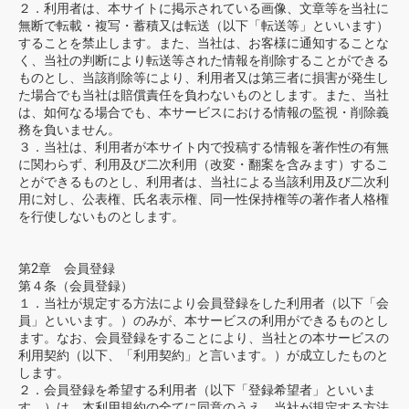
物園
イラストレ
アダルトグ
２．利用者は、本サイトに掲示されている画像、文章等を当社に
ーター
ッズ
無断で転載・複写・蓄積又は転送（以下「転送等」といいます）
することを禁止します。また、当社は、お客様に通知することな
く、当社の判断により転送等された情報を削除することができる
ものとし、当該削除等により、利用者又は第三者に損害が発生し
た場合でも当社は賠償責任を負わないものとします。また、当社
は、如何なる場合でも、本サービスにおける情報の監視・削除義
務を負いません。
３．当社は、利用者が本サイト内で投稿する情報を著作性の有無
に関わらず、利用及び二次利用（改変・翻案を含みます）するこ
とができるものとし、利用者は、当社による当該利用及び二次利
用に対し、公表権、氏名表示権、同一性保持権等の著作者人格権
を行使しないものとします。
第2章 会員登録
第４条（会員登録）
１．当社が規定する方法により会員登録をした利用者（以下「会
員」といいます。）のみが、本サービスの利用ができるものとし
ます。なお、会員登録をすることにより、当社との本サービスの
利用契約（以下、「利用契約」と言います。）が成立したものと
します。
２．会員登録を希望する利用者（以下「登録希望者」といいま
す。）は、本利用規約の全てに同意のうえ、当社が規定する方法