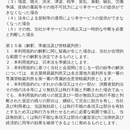
（３）地震、噴火、洪水、津波、戦争、変乱、暴動、騒乱、労働
争議、疫病の蔓延等その他不可抗力により本サービスの提供がで
きなくなった場合
（４）法令による規制等の適用により本サービスの提供ができな
くなった場合
（５）その他、当社が本サービスの廃止又は一時的な中断を必要
と判断した場合
第１５条（解釈、準拠法及び管轄裁判所）
１．本利用規約の解釈に関し疑義が生じた場合は、当社が合理的
な範囲でその解釈を決定できるものとします。
２．本利用規約は、日本法を準拠法とします。
３．本利用規約に基づく当社と会員間に生じる一切の紛争の解決
については、名古屋簡易裁判所又は名古屋地方裁判所を第一審の
専属管轄裁判所を第一審の専属的合意管轄裁判所とします。
４．本利用規約のいずれかの条項又はその一部が、消費者契約法
その他の法令等により無効又は執行不能と判断された場合であっ
ても、本利用規約の残りの規定及び一部が無効又は執行不能と判
断された規定の残りの部分は、継続して完全に効力を有し、当社
及び利用者は、当該無効若しくは執行不能の条項又は部分を有効
とするため又は執行力を持たせるために必要な範囲で修正し、当
該無効若しくは執行不能な条項又は部分の趣旨並びに法律的及び
経済的に同等の効果を確保できるように努めるものとします。