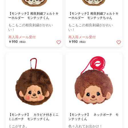
「モンチッチ」というかわいらしいネーミングは、
"わたしの小さく可愛いもの"と
【モンチッチ】相良刺繍フェルトキ
【モンチッチ】相良刺繍フェルトキ
またモンキーのモンとおしゃぶりをいつもチュウチュウと吸って
ーホルダー モンチッチくん
ーホルダー モンチッチちゃん
いるという意味！
もこもこの相良刺繍がかわい
もこもこの相良刺繍がかわい
い！
い！
「モンチッチ」は1974年にセキグチより発売されました。
再入荷メール受付
再入荷メール受付
￥990
￥990
(税込)
(税込)
体はぬいぐるみ、顔と手足はソフビの人形で、当時は全く新しい
人形と言われ、発売当初に爆発的ブームを起こしました。
その翌年から輸出も行い世界中でモンチッチは人気者となりまし
た。
その後、1985年より一時パリ以外では販売を休止しましたが、
多くのファンの要望により、1996年より再販を開始。
発売から50年以上経った今も日本のみならず世界中で沢山の人々
に愛され続けています。
【モンチッチ】 カラビナ付きミニ
【モンチッチ】 ネックポーチ モ
ミニポーチ モンチッチくん
ンチッチくん
ミニがすき。
色々入れてお出かけ！