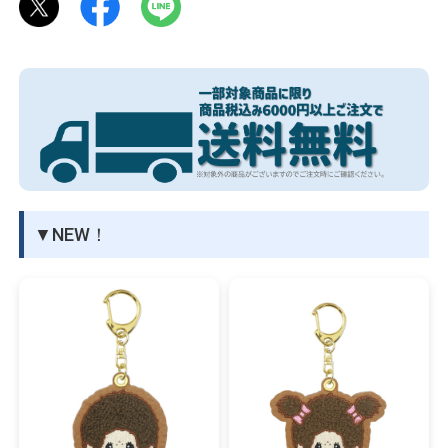
物園
イラストレ
アダルトグ
ーター
ッズ
▼NEW！