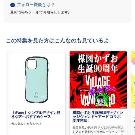
フォロー機能とは？
？
最新情報をメールでお知らせします。
この特集を見た方はこんなのも見ているよ
【iFace】シンプルデザイン好
楳図かずお 生誕90周年×ヴィレ
きな方へおすすめケース
ッジヴァンギャアード コラボ
受注開始！
カスタムする方もぜひ
楳図作品の代名詞である叫び声を落と
し込んだ特別なコラボレーション「ヴ