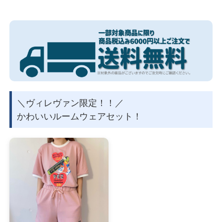
～10月上旬』予定となります。
物園
イラストレ
アダルトグ
ーター
ッズ
クルースウェット、トートバッグのみをご注文のお客様は『9月
中旬～下旬』予定となります。
予めご了承の上、ご注文をお願いいたします。
▶
店舗取扱い情報等はこちらから
© & TM by PEZ AG, 2024
＼ヴィレヴァン限定！！／
かわいいルームウェアセット！