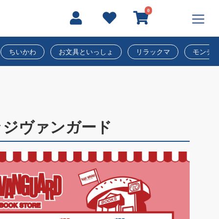
0
ちいかわ
お文具といっしょ
リラックマ
モンチ
ッジヴァンガード