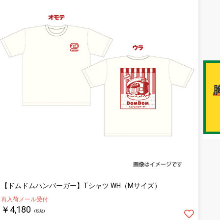
【ドムドムハンバーガー】Tシャツ WH（Mサイズ）
再入荷メール受付
￥4,180
(税込)