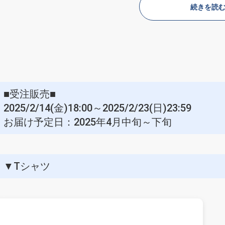
続きを読
かわいいロゴ🍔 が完成しました！
種類はドムドムレッドとヴィレヴァンブルーの２カラーをご用意！
📢
＼＼＼期間限定！必ず手に入る！／／／
📢
ポップでディープな遊び心が炸裂する限定グッズ！この機会をお見逃し
■受注販売■
2025/2/14(金)18:00～2025/2/23(日)23:59
お届け予定日：2025年4月中旬～下旬
▼Tシャツ