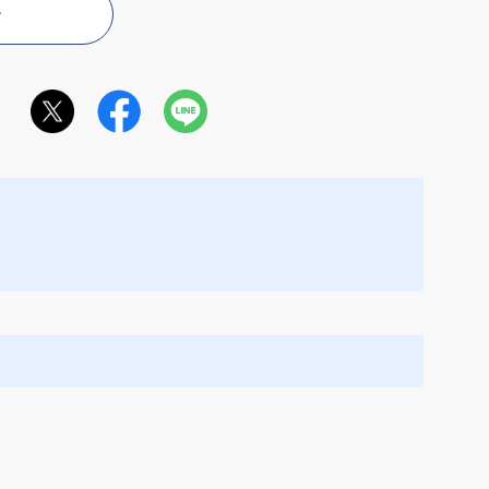
む
なく！