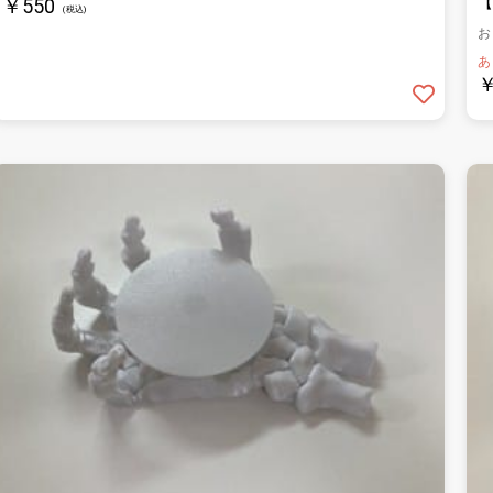
【
￥550
(税込)
お
あ
￥