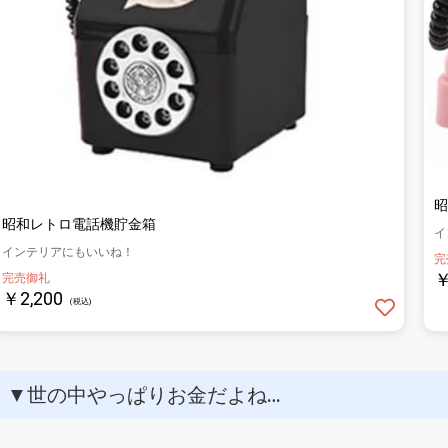
昭
昭和レトロ電話機貯金箱
イ
インテリアにもいいね！
完
￥
完売御礼
￥2,200
(税込)
▼世の中やっぱりお金だよね…