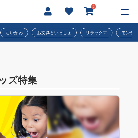
0
ちいかわ
お文具といっしょ
リラックマ
モンチ
ッズ特集