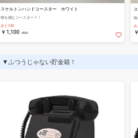
スケルトンハンドコースター ホワイト
ス
物を掴むコースター？！
物
あと3個
あ
￥1,100
￥
(税込)
▼ふつうじゃない貯金箱！