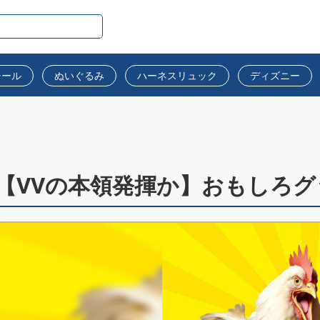
シール
ぬいぐるみ
ハーネスリュック
ディズニー
【VVの本領発揮か】おもしろグ