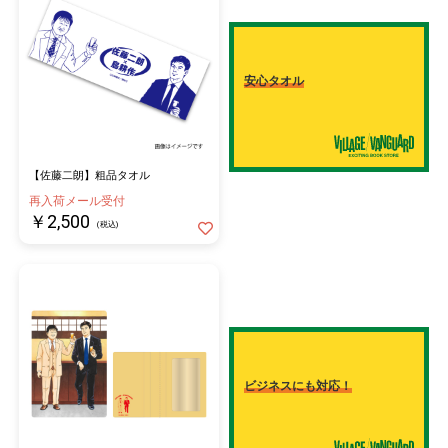
安心タオル
【佐藤二朗】粗品タオル
再入荷メール受付
￥2,500
(税込)
【佐藤二朗様直筆サイン入りファブリックパネル】プレゼントキ
ャンペーン実施！
"受注期間中、オンラインストアにて本コラボ商品を税込5,000円
以上ご購入のお客様の中から、抽選で5名様へ【佐藤二朗様直筆
サイン入りファブリックパネル】をプレゼントいたします！
ビジネスにも対応！
受注期間：4/25～5/6 23:59
発送予定：5月下旬～6月中旬