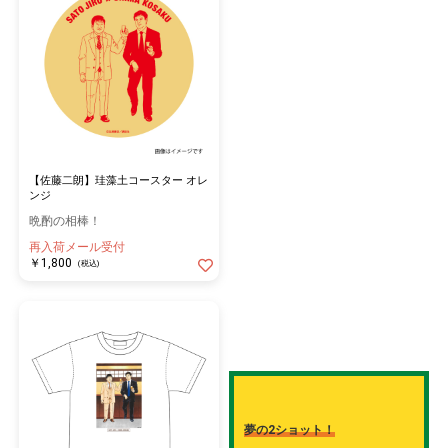
【佐藤二朗】珪藻土コースター オレ
ンジ
晩酌の相棒！
再入荷メール受付
￥1,800
(税込)
夢の2ショット！