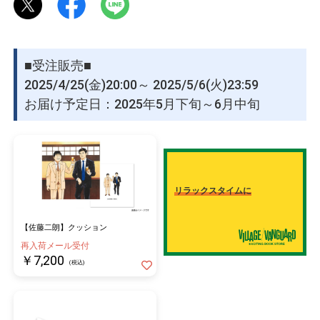
物園
イラストレ
アダルトグ
ーター
ッズ
『佐藤二朗』
公式X：
https://twitter.com/actor_satojiro
■受注販売■
2025/4/25(金)20:00～ 2025/5/6(火)23:59
お届け予定日：2025年5月下旬～6月中旬
リラックスタイムに
【佐藤二朗】クッション
再入荷メール受付
￥7,200
(税込)