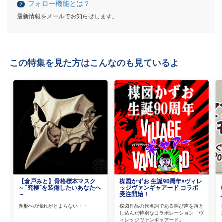
フォロー機能とは？
？
最新情報をメールでお知らせします。
この特集を見た方はこんなのも見ているよ
【倉戸みと】骨格標本マスク
楳図かずお 生誕90周年×ヴィレ
～“究極”を装備したいあなたへ
ッジヴァンギャアード コラボ
～
受注開始！
異形への憧れがとまらない・・
楳図作品の代名詞である叫び声を落と
し込んだ特別なコラボレーション「ヴ
ィレッジヴァンギャアード」