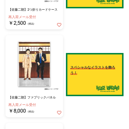
■応募条件
【佐藤二朗】2つ折りカードケース
税込5,000円の会計1回に付き1回応募とさせていただきます。
再入荷メール受付
￥2,500
※お1人様につきご応募は一口とさせていただきます。
(税込)
※同一のお客様が複数回に分けてご購入いただいた場合もご応募
は一口とさせていただきます。
※別会計を合算することは不可となります。
■当選発表
当選者の発表は賞品の発送をもって代えさせていただきます。
スペシャルなイラストを飾ろ
う！
※賞品の発送時期は2025年7月以降となります。ご注文の商品と
は別送になります。
■注意点（※下記を必ずお読みください。）
【佐藤二朗】ファブリックパネル
・賞品・抽選・当選に関するお問い合わせ等にはお答えできませ
再入荷メール受付
ん。
￥8,000
(税込)
・対象商品のキャンセルまたはお受け取りが確認できない場合、
当選権利は無効とさせていただきます。