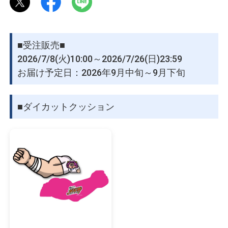
く！！
物園
イラストレ
アダルトグ
ーター
ッズ
【ボルみ】公式Instagram：
https://www.instagram.com/akemi_volcano/
■受注販売■
【ボルみ】公式Youtube：
https://www.youtube.com/playlist?
2026/7/8(火)10:00～2026/7/26(日)23:59
list=PLsW3Ba7t1QfffT50AfSR4m05UAadVr34o
お届け予定日：2026年9月中旬～9月下旬
【ボルみ】公式X：
https://x.com/akemi_volcano
© 2026 Leverages Co., Ltd. / FUNNYMOVIE
■ダイカットクッション