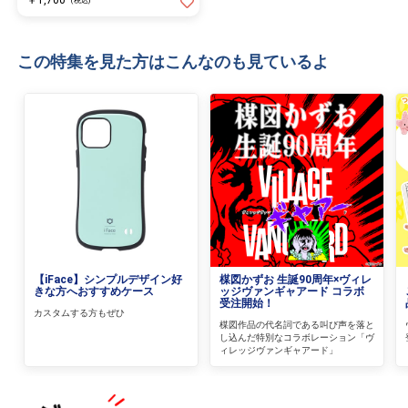
(税込)
この特集を見た方はこんなのも見ているよ
【iFace】シンプルデザイン好
楳図かずお 生誕90周年×ヴィレ
きな方へおすすめケース
ッジヴァンギャアード コラボ
受注開始！
カスタムする方もぜひ
楳図作品の代名詞である叫び声を落と
し込んだ特別なコラボレーション「ヴ
ィレッジヴァンギャアード」