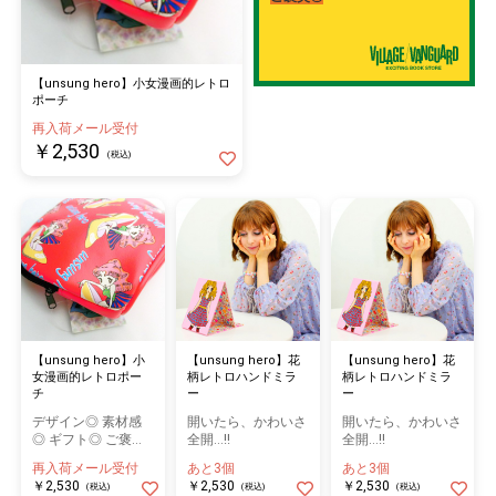
【unsung hero】小女漫画的レトロ
ポーチ
再入荷メール受付
￥2,530
(税込)
【unsung hero】小
【unsung hero】花
【unsung hero】花
女漫画的レトロポー
柄レトロハンドミラ
柄レトロハンドミラ
チ
ー
ー
デザイン◎ 素材感
開いたら、かわいさ
開いたら、かわいさ
◎ ギフト◎ ご褒美
全開…!!
全開…!!
◎
再入荷メール受付
あと3個
あと3個
￥2,530
￥2,530
￥2,530
(税込)
(税込)
(税込)