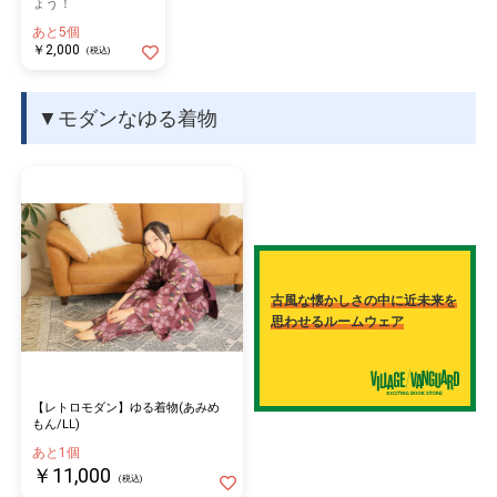
ょう！
あと5個
￥2,000
(税込)
▼モダンなゆる着物
古風な懐かしさの中に近未来を
思わせるルームウェア
【レトロモダン】ゆる着物(あみめ
もん/LL)
あと1個
￥11,000
(税込)