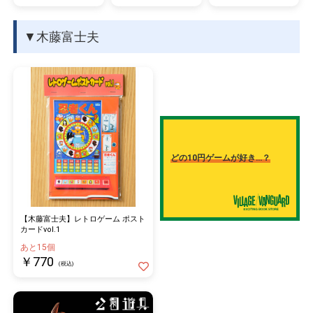
▼木藤富士夫
どの10円ゲームが好き…？
【木藤富士夫】レトロゲーム ポスト
カードvol.1
あと15個
￥770
(税込)