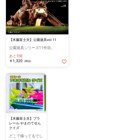
【木藤富士夫】公園遊具vol.11
公園遊具シリーズ11作目。
あと9個
￥1,320
(税込)
【木藤富士夫】プラ
レール やまのてせん
クイズ
どこで撮ってるでし