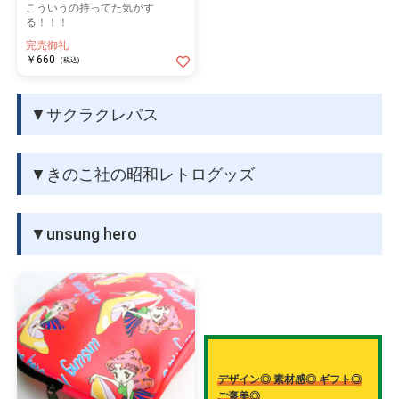
こういうの持ってた気がす
る！！！
完売御礼
￥660
(税込)
▼サクラクレパス
▼きのこ社の昭和レトログッズ
▼unsung hero
デザイン◎ 素材感◎ ギフト◎
ご褒美◎