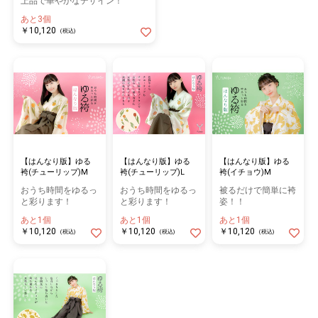
上品で華やかなデザイン！
あと3個
￥10,120
(税込)
【はんなり版】ゆる
【はんなり版】ゆる
【はんなり版】ゆる
袴(チューリップ)M
袴(チューリップ)L
袴(イチョウ)M
おうち時間をゆるっ
おうち時間をゆるっ
被るだけで簡単に袴
と彩ります！
と彩ります！
姿！！
あと1個
あと1個
あと1個
￥10,120
￥10,120
￥10,120
(税込)
(税込)
(税込)