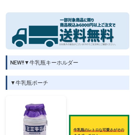
物園
イラストレ
アダルトグ
ーター
ッズ
見ているだけで心躍る、あの時のわくわくを閉じ込めて――。
NEW!!▼牛乳瓶キーホルダー
▼牛乳瓶ポーチ
牛乳瓶のレトロな可愛さがその