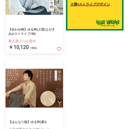
ヱ霞×ストライプデザイン
【合わせ柄】ゆる袴(ヱ霞(えがす
み)×ストライプ/M)
再入荷メール受付
￥10,120
(税込)
【はんなり版】ゆる袴(葉)L