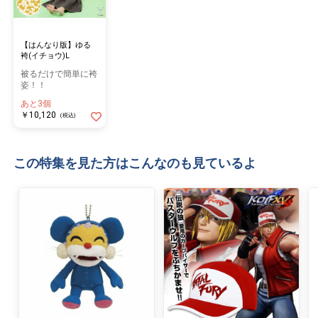
【はんなり版】ゆる
袴(イチョウ)L
被るだけで簡単に袴
姿！！
あと3個
￥10,120
(税込)
この特集を見た方はこんなのも見ているよ