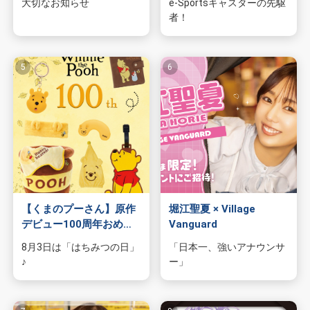
大切なお知らせ
e-Sportsキャスターの先駆
物園
イラストレ
アダルトグ
者！
ーター
ッズ
【くまのプーさん】原作
堀江聖夏 × Village
デビュー100周年おめで
Vanguard
とう！
8月3日は「はちみつの日」
「日本一、強いアナウンサ
♪
ー」