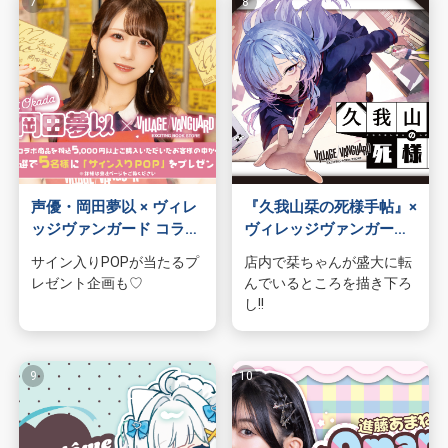
声優・岡田夢以 × ヴィレ
『久我山栞の死様手帖』×
ッジヴァンガード コラボ
ヴィレッジヴァンガード
グッズ発売決定
コラボグッズ発売決
サイン入りPOPが当たるプ
店内で栞ちゃんが盛大に転
定！！
レゼント企画も♡
んでいるところを描き下ろ
し!!