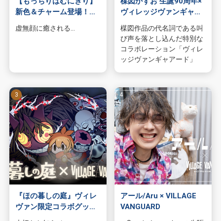
【もっちりはむにぎり】
楳図かずお 生誕90周年×
新色＆チャーム登場！！
ヴィレッジヴァンギャア
ハムの力でリラックス！
ード コラボ受注開始！
虚無顔に癒される…
楳図作品の代名詞である叫
び声を落とし込んだ特別な
コラボレーション「ヴィレ
ッジヴァンギャアード」
『ほの暮しの庭』ヴィレ
アール/Aru × VILLAGE
ヴァン限定コラボグッズ
VANGUARD
発売決定