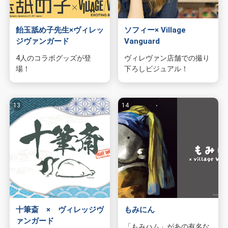
飴玉舐め子先生×ヴィレッ
ソフィー× Village
ジヴァンガード
Vanguard
4人のコラボグッズが登
ヴィレヴァン店舗での撮り
場！
下ろしビジュアル！
十筆斎 × ヴィレッジヴ
もみにん
ァンガード
「もみハム」があの有名な