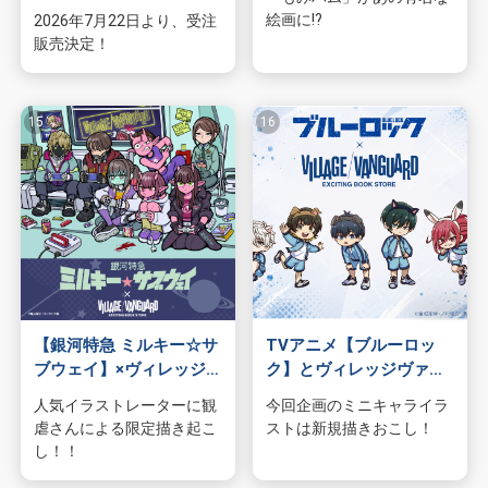
絵画に!?
2026年7月22日より、受注
販売決定！
【銀河特急 ミルキー☆サ
TVアニメ【ブルーロッ
ブウェイ】×ヴィレッジヴ
ク】とヴィレッジヴァン
ァンガード限定コラボグ
ガードのコラボアイテム
人気イラストレーターに観
今回企画のミニキャライラ
ッズ第2弾！！オンライ
発売決定！
虐さんによる限定描き起こ
ストは新規描きおこし！
ンストアで再受注＆店頭
し！！
発売決定！！