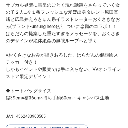
サブカル界隈に彗星のごとく現れ話題をさらっていく女
の子２人…今１番フレッシュな愛媛出身タレント原田真
緒と広島弁えろきゅん系イラストレーターおくさきなお
み(ブランド-unsung hero)が、ついに念願のコラボ！！
はらだんの提案した重たすぎるメッセージを、おくさき
のデザインが絶体絶命の無限ループへと導く…
※おくさきなおみが描きおろした、はらだんの似顔絵ス
テッカー付き！
しかもイベントや販売では手に入らない、VVオンライン
ストア限定デザイン！
◆トートバッグサイズ
縦39cm×横36cm×持ち手約60cm・キャンバス生地
JAN
4562433960505