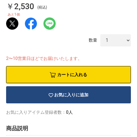
￥2,530
(税込)
1
あと
個
数量
2〜10営業日ほどでお届けいたします。
カートに入れる
お気に入りに追加
物園
イラストレ
アダルトグ
お気に入りアイテム登録者数：
0人
ーター
ッズ
商品説明