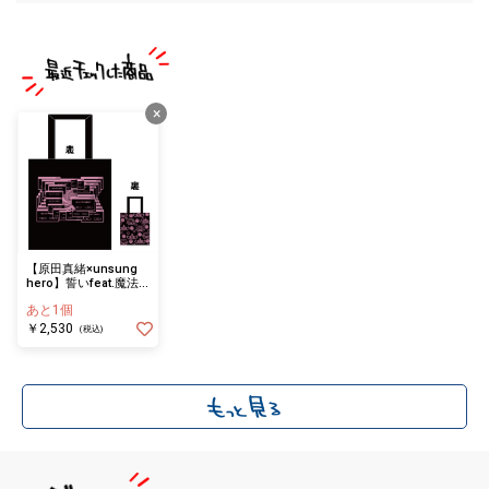
×
【原田真緒×unsung
hero】誓いfeat.魔法
少女トートバッグ 黒×
あと1個
ピンク
￥2,530
(税込)