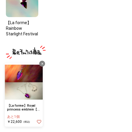
【La forme】
Rainbow
Starlight Festival
×
【La forme】Royal
princess emblem【受
注製作】
あと1個
￥22,600
(税込)