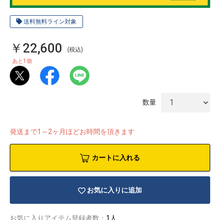
送料無料ライン対象
￥22,600
(税込)
1
あと
個
数量
発送まで1～2ヶ月ほどお時間を頂きます
カートに入れる
物園
イラストレ
アダルトグ
ーター
ッズ
お気に入りに追加
お気に入りアイテム登録者数：
1人