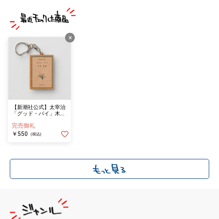
×
【新潮社公式】太宰治
「グッド・バイ」木製
キーホルダー
完売御礼
￥550
(税込)