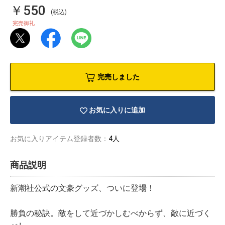
￥550
(税込)
完売御礼
完売しました
お気に入りに追加
お気に入りアイテム登録者数：
4人
商品説明
物園
イラストレ
アダルトグ
ーター
ッズ
新潮社公式の文豪グッズ、ついに登場！
勝負の秘訣。敵をして近づかしむべからず、敵に近づく