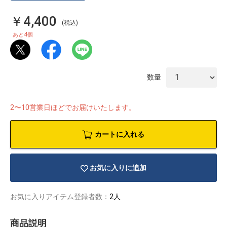
￥4,400
(税込)
4
あと
個
数量
2〜10営業日ほどでお届けいたします。
カートに入れる
お気に入りに追加
物園
イラストレ
アダルトグ
ーター
ッズ
お気に入りアイテム登録者数：
2人
商品説明