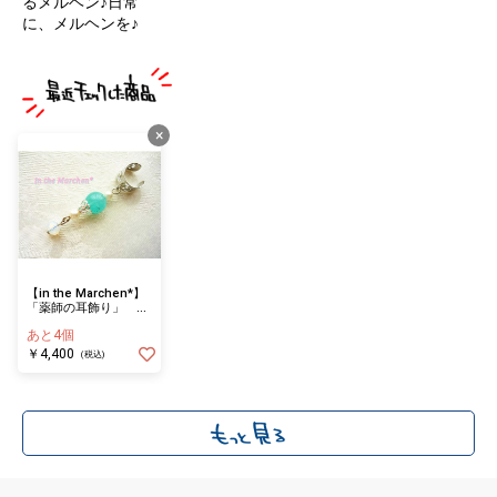
るメルヘン♪日常
に、メルヘンを♪
×
【in the Marchen*】
「薬師の耳飾り」 装
飾文様ファンタジッ
あと4個
ク・イヤーカフ☆ 癒
し アマゾナイト
￥4,400
(税込)