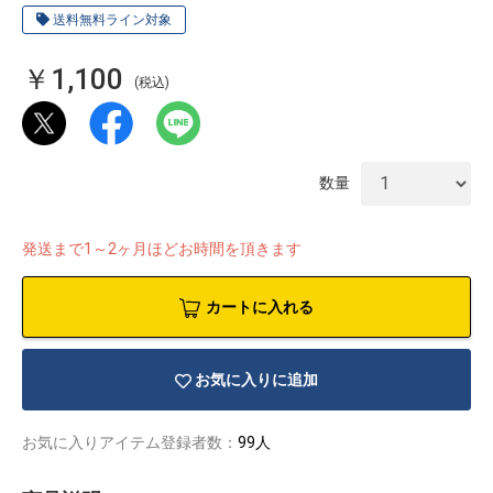
送料無料ライン対象
￥1,100
(税込)
数量
発送まで1～2ヶ月ほどお時間を頂きます
カートに入れる
物園
イラストレ
アダルトグ
お気に入りに追加
ーター
ッズ
お気に入りアイテム登録者数：
99人