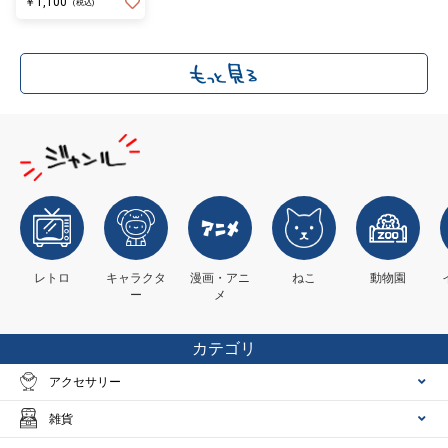
￥1,100
り丸)
(税込)
レトロ
キャラクタ
漫画・アニ
ねこ
動物園
ー
メ
カテゴリ
アクセサリー
雑貨