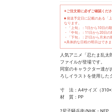
※ご注文前に必ずご確認くだ
■ 発送予定日に記載のある「
なります。
・「上旬」：1日から10日の
・「中旬」：11日から20日
・「下旬」：21日から月末の
※具体的な日程の明示はでき
人気アニメ「忍たま乱太
ファイルが登場です。
同室のキャラクター達が
ろしイラストを使用した
寸 法：A4サイズ（310×
材 質：PP
?尼子騒兵衛/NHK・NEP