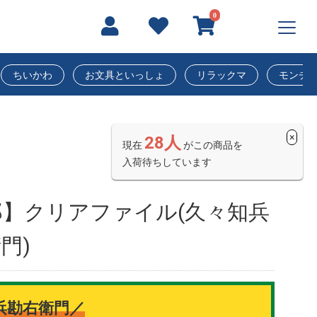
0
ちいかわ
お文具といっしょ
リラックマ
モンチ
×
28人
現在
がこの商品を
入荷待ちしています
】クリアファイル(久々知兵
門)
浜勘右衛門／