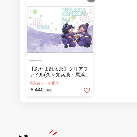
【忍たま乱太郎】クリアフ
ァイル(久々知兵助・尾浜勘
右衛門)
再入荷メール受付
￥440
(税込)