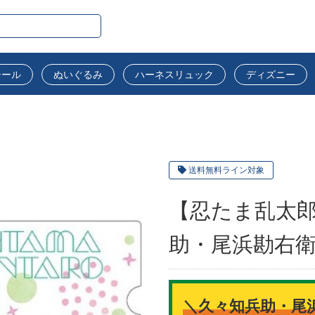
シール
ぬいぐるみ
ハーネスリュック
ディズニー
送料無料ライン対象
【忍たま乱太郎
助・尾浜勘右衛
＼久々知兵助・尾