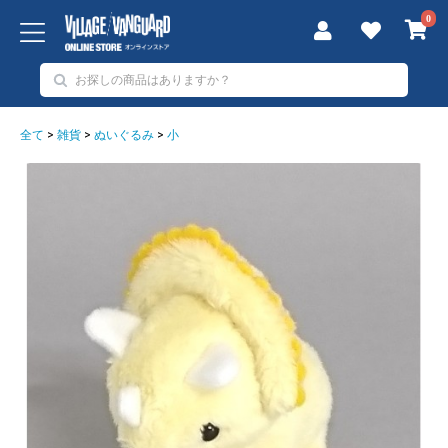
0
全て
>
雑貨
>
ぬいぐるみ
>
小