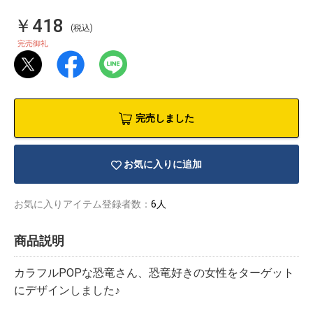
￥418
(税込)
完売御礼
完売しました
お気に入りに追加
お気に入りアイテム登録者数：
6人
商品説明
物園
イラストレ
アダルトグ
ーター
ッズ
カラフルPOPな恐竜さん、恐竜好きの女性をターゲット
にデザインしました♪