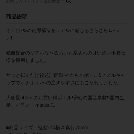
お気に入りアイテム登録者数：
0人
商品説明
オナホ-ルの内部構造をリアルに感じるさらさらロ-ショ
ン!
独自配合のリアルなうるおいと糸切れの良い洗い不要仕
様を採用しました。
サッと拭くだけ後処理簡単!やわらかボトル&ノズルキャ
ップでオナホ-ルへの注ぎやすさにもこだわりました。
大容量600mlのお買い得ボトル!安心の国産素材&国内生
産。イラスト:maruku氏
--------------------------
■商品サイズ：縦縦240横75奥行75mm