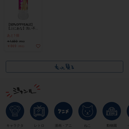
【50%OFF!!SALE】
【ぷにあな】洗い不要!
ぷにあな汁 600ml
あと1個
￥1,650
(税込)
￥869
(税込)
キャラクタ
レトロ
漫画・アニ
ねこ
動物園