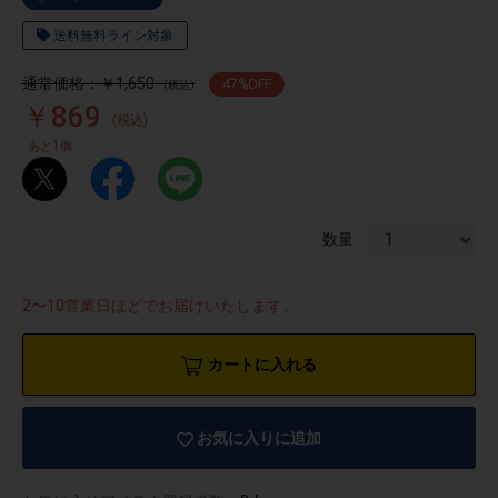
送料無料ライン対象
通常価格：￥1,650
47
%OFF
(税込)
￥869
(税込)
1
あと
個
数量
2〜10営業日ほどでお届けいたします。
カートに入れる
物園
イラストレ
アダルトグ
ーター
ッズ
お気に入りに追加