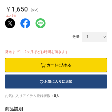
￥1,650
(税込)
3
あと
個
数量
発送まで1～2ヶ月ほどお時間を頂きます
カートに入れる
お気に入りに追加
物園
イラストレ
アダルトグ
ーター
ッズ
お気に入りアイテム登録者数：
0人
商品説明