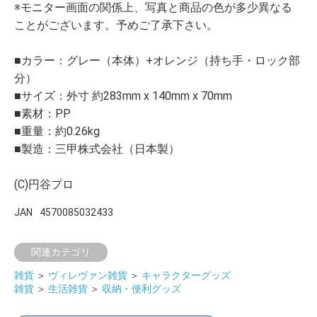
※モニター画面の関係上、写真と商品の色が多少異なる
ことがございます。予めご了承下さい。
■カラー：グレー（本体）+オレンジ（持ち手・ロック部
分）
■サイズ：外寸 約283mm x 140mm x 70mm
■素材：PP
■重量：約0.26kg
■製造：三甲株式会社（日本製）
(C)円谷プロ
JAN
4570085032433
関連カテゴリ
雑貨
＞
ヴィレヴァン雑貨
＞
キャラクターグッズ
雑貨
＞
生活雑貨
＞
収納・便利グッズ