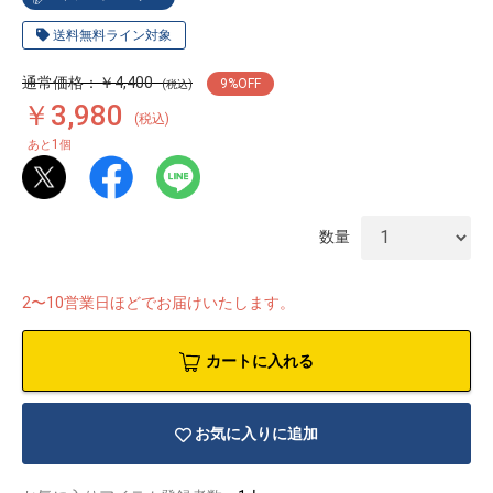
送料無料ライン対象
通常価格：￥4,400
9
%OFF
(税込)
￥3,980
(税込)
1
あと
個
数量
2〜10営業日ほどでお届けいたします。
カートに入れる
物園
イラストレ
アダルトグ
ーター
ッズ
お気に入りに追加