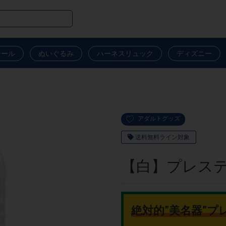
シール
ぬいぐるみ
ハーネスリュック
ディズニー
アダルトグッズ
送料無料ライン対象
【白】プレステ
絶対的”美名器”