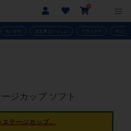
0
ちいかわ
お文具といっしょ
リラックマ
モンチ
ージカップ ソフト
プレステージカップ。