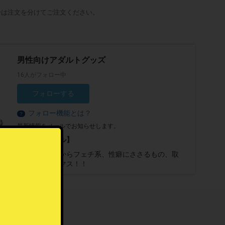
合は注文を分けてご注文ください。
男性向けアダルトグッズ
16人がフォロー中
フォローする
フォロー機能とは？
？
最新情報をメールでお知らせします。
【プロフィール】
ライトなものからフェチ系、性癖にささるもの、取
り揃えておりマス！！
。