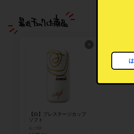
×
は
【白】プレステージカップ
ソフト
あと8個