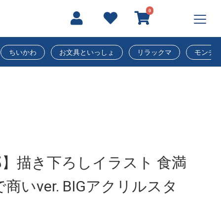
0
ちいかわ
お文具といっしょ
リラックマ
モンチ
】描き下ろしイラスト 食満
商いver. BIGアクリルスタ