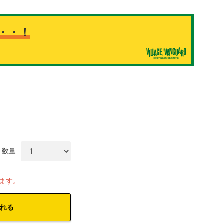
・・！
数量
します。
れる