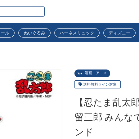
シール
ぬいぐるみ
ハーネスリュック
ディズニー
漫画・アニメ
送料無料ライン対象
【忍たま乱太郎
留三郎 みんなで
ンド