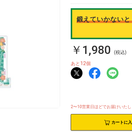
鍛えていかないと
￥1,980
(税込)
12
あと
個
2〜10営業日ほどでお届けいた
カートに入