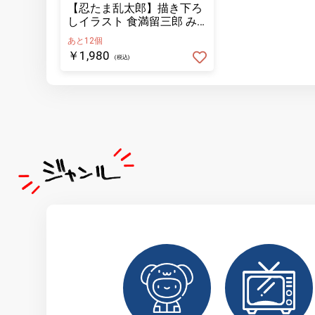
【忍たま乱太郎】描き下ろ
しイラスト 食満留三郎 み
んなで商いver. BIGアクリル
あと12個
スタンド
￥1,980
(税込)