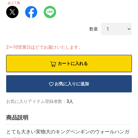
1
あと
個
数量
2〜10営業日ほどでお届けいたします。
カートに入れる
お気に入りに追加
お気に入りアイテム登録者数：
3人
物園
イラストレ
アダルトグ
ーター
ッズ
商品説明
とても大きい実物大のキングペンギンのウォールハンガ