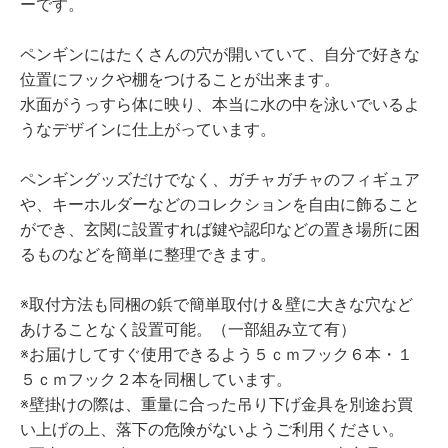
ーです。
ペンギンにはたくさんの穴が開いていて、自分で好きな
位置にフックや棚をつけることが出来ます。
水面がうっすら体に映り、本当に水の中を泳いでいるよ
うなデザインに仕上がっています。
ペンギングッズだけでなく、ガチャガチャのフィギュア
や、キーホルダーなどのコレクションを自由に飾ること
ができ、玄関に設置すれば鍵や認印などの置き場所に困
るものなどを簡単に整理できます。
※取付方法も同梱の鋲で簡単取付け＆壁に大きな穴など
あけることなく設置可能。（一部組み立て有）
※お届けしてすぐ使用できるよう５ｃｍフック６本・１
５ｃｍフック２本を同梱しています。
※壁掛けの際は、重量に合った吊り下げ金具を別途お買
い上げの上、落下の危険がないようご利用ください。